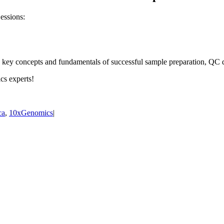
essions:
he key concepts and fundamentals of successful sample preparation, QC d
cs experts!
ca
,
10xGenomics
|