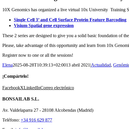
10X Genomics has organized a live virtual 10x University
Training S
Single Cell 3’ and Cell Surface Protein Feature Barcoding
Visium Spatial gene expression
These 2 series are designed to give you a solid basic foundation of t
Please, take advantage of this opportunity and learn from 10x Genomi
Register now to one or all the sessions!
Elena
2025-08-28T10:39:13+02:00
13 abril 2021
|
Actualidad
,
Genómi
¡Compártelo!
Facebook
X
LinkedIn
Correo electrónico
BONSAILAB S.L.
Av. Valdelaparra 27 - 28108 Alcobendas (Madrid)
Teléfono:
+34 916 629 877