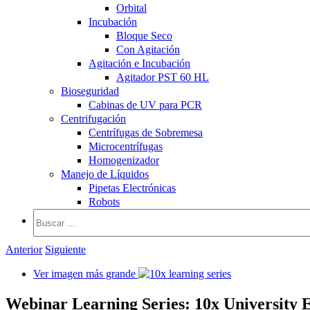
Orbital
Incubación
Bloque Seco
Con Agitación
Agitación e Incubación
Agitador PST 60 HL
Bioseguridad
Cabinas de UV para PCR
Centrifugación
Centrífugas de Sobremesa
Microcentrífugas
Homogenizador
Manejo de Líquidos
Pipetas Electrónicas
Robots
Anterior
Siguiente
Ver imagen más grande
Webinar Learning Series: 10x University E