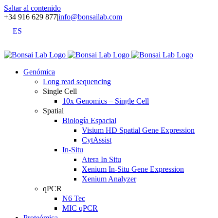
Saltar al contenido
+34 916 629 877
|
info@bonsailab.com
ES
X
LinkedIn
YouTube
Genómica
Long read sequencing
Single Cell
10x Genomics – Single Cell
Spatial
Biología Espacial
Visium HD Spatial Gene Expression
CytAssist
In-Situ
Atera In Situ
Xenium In-Situ Gene Expression
Xenium Analyzer
qPCR
N6 Tec
MIC qPCR
Proteómica