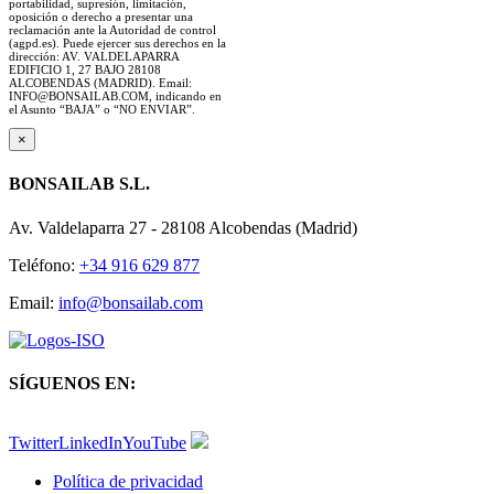
portabilidad, supresión, limitación,
oposición o derecho a presentar una
reclamación ante la Autoridad de control
(agpd.es). Puede ejercer sus derechos en la
dirección: AV. VALDELAPARRA
EDIFICIO 1, 27 BAJO 28108
ALCOBENDAS (MADRID). Email:
INFO@BONSAILAB.COM, indicando en
el Asunto “BAJA” o “NO ENVIAR”.
×
BONSAILAB S.L.
Av. Valdelaparra 27 - 28108 Alcobendas (Madrid)
Teléfono:
+34 916 629 877
Email:
info@bonsailab.com
SÍGUENOS EN:
Twitter
LinkedIn
YouTube
Política de privacidad