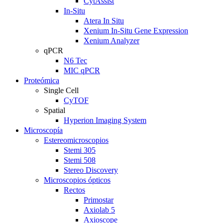
CytAssist
In-Situ
Atera In Situ
Xenium In-Situ Gene Expression
Xenium Analyzer
qPCR
N6 Tec
MIC qPCR
Proteómica
Single Cell
CyTOF
Spatial
Hyperion Imaging System
Microscopía
Estereomicroscopios
Stemi 305
Stemi 508
Stereo Discovery
Microscopios ópticos
Rectos
Primostar
Axiolab 5
Axioscope