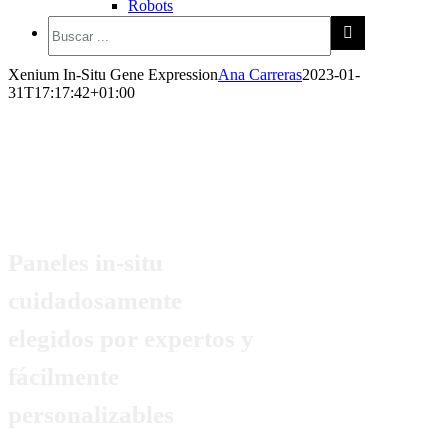
Robots
Xenium In-Situ Gene Expression
Ana Carreras
2023-01-
31T17:17:42+01:00
Xenium In-Situ Gene
Expression
Paneles in-situ
cuidadosamente
elegidos por expertos y
fácilmente
personalizables