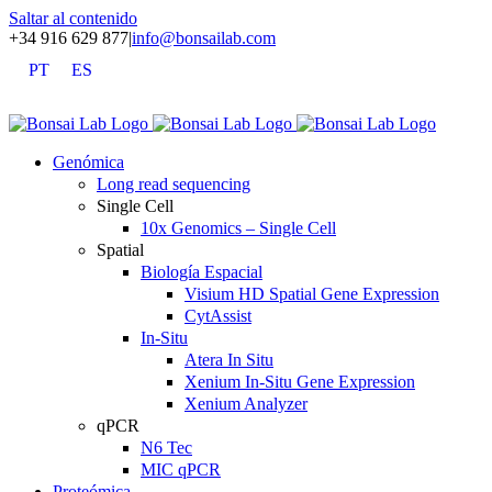
Saltar al contenido
+34 916 629 877
|
info@bonsailab.com
PT
ES
X
LinkedIn
YouTube
Genómica
Long read sequencing
Single Cell
10x Genomics – Single Cell
Spatial
Biología Espacial
Visium HD Spatial Gene Expression
CytAssist
In-Situ
Atera In Situ
Xenium In-Situ Gene Expression
Xenium Analyzer
qPCR
N6 Tec
MIC qPCR
Proteómica