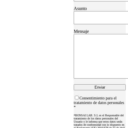
Asunto
Mensaje
Consentimiento para el
tratamiento de datos personales
*
*BONSAI LAB. S.L es el Responsable del
tratamiento de los datos personales del
Usuario y le informa que estos datos serán
tratados de conformidad con lo dispuesto en
el Reglamento (UE) 2016/679 de 27 de abril