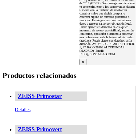
de 2016 (GDPR). Solo recogemos datos con
tu consentimiento y los conservamos durante
6 meses con la finalidad de resolver tu
consulta, salvo que decida comprar o
contratar alguno de nuestros productos o
servicios. En ningún caso se comunicaran
datos a terceros salvo por obligación legal.
Puede ejercer sus derechos en cualquier
momento de acceso, portabilidad, supresión,
limitación, oposición o derecho a presentar
una reclamación ante la Autoridad de control
(agpd.es). Puede ejercer sus derechos en la
dirección: AV. VALDELAPARRA EDIFICIO
1, 27 BAJO 28108 ALCOBENDAS
(MADRID). Email:
INFO@BONSAILAB.COM
×
Productos relacionados
ZEISS Primostar
Detalles
ZEISS Primovert