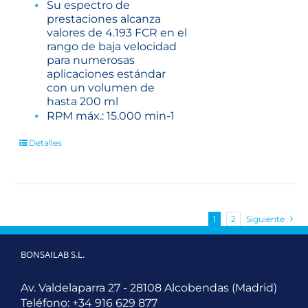
Su espectro de
prestaciones alcanza
valores de 4.193 FCR en el
rango de baja velocidad
para numerosas
aplicaciones estándar
con un volumen de
hasta 200 ml
RPM máx.: 15.000 min-1
Detalles
1
2
Siguiente
BONSAILAB S.L.
Av. Valdelaparra 27 - 28108 Alcobendas (Madrid)
Teléfono:
+34 916 629 877