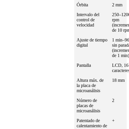
Órbita
2 mm
Intervalo del
250–120
control de
rpm
velocidad
(increme
de 10 rp
Ajuste de tiempo
1 min–96
digital
sin parad
(increme
de 1 min
Pantalla
LCD, 16 
caractere
Altura máx. de
18 mm
la placa de
microanálisis
Número de
2
placas de
microanálisis
Patentado de
+
calentamiento de