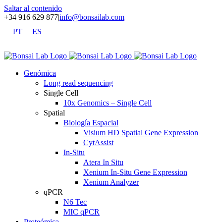
Saltar al contenido
+34 916 629 877
|
info@bonsailab.com
PT
ES
X
LinkedIn
YouTube
Genómica
Long read sequencing
Single Cell
10x Genomics – Single Cell
Spatial
Biología Espacial
Visium HD Spatial Gene Expression
CytAssist
In-Situ
Atera In Situ
Xenium In-Situ Gene Expression
Xenium Analyzer
qPCR
N6 Tec
MIC qPCR
Proteómica