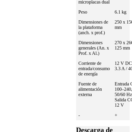
microplacas dual
Peso
6.1 kg
Dimensiones de
250 x 15
la plataforma
mm
(anch. x prof.)
Dimensiones
270 x 26
generales (An. x
125 mm
Prof. x Al.)
Corriente de
12 V DC
entrada/consumo
3.3 A / 
de energía
Fuente de
Entrada
alimentación
100–240
externa
50/60 Hz
Salida C
12 V
-
+
Descarga de