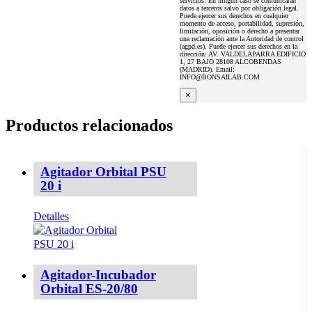
servicios. En ningún caso se comunicaran
datos a terceros salvo por obligación legal.
Puede ejercer sus derechos en cualquier
momento de acceso, portabilidad, supresión,
limitación, oposición o derecho a presentar
una reclamación ante la Autoridad de control
(agpd.es). Puede ejercer sus derechos en la
dirección: AV. VALDELAPARRA EDIFICIO
1, 27 BAJO 28108 ALCOBENDAS
(MADRID). Email:
INFO@BONSAILAB.COM
×
Productos relacionados
Agitador Orbital PSU
20 i
Detalles
Agitador-Incubador
Orbital ES-20/80