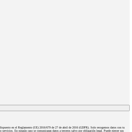
o dispuesto en el Reglamento (UE) 2016/679 de 27 de abril de 2016 (GDPR). Solo recogemos datos con tu
o servicios. En ningún caso se comunicaran datos a terceros salvo por obligación legal. Puede ejercer sus