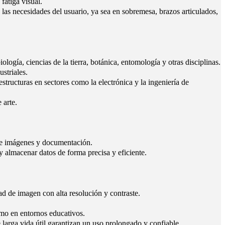
fatiga visual.
 las necesidades del usuario, ya sea en sobremesa, brazos articulados,
logía, ciencias de la tierra, botánica, entomología y otras disciplinas.
striales.
ructuras en sectores como la electrónica y la ingeniería de
 arte.
de imágenes y documentación.
y almacenar datos de forma precisa y eficiente.
 de imagen con alta resolución y contraste.
.
omo en entornos educativos.
larga vida útil garantizan un uso prolongado y confiable.