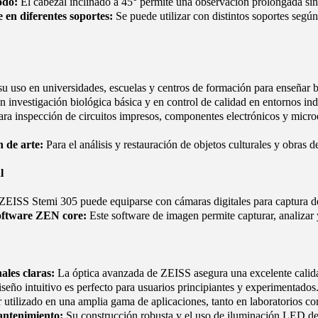
odo:
El cabezal inclinado a 45° permite una observación prolongada sin 
 en diferentes soportes:
Se puede utilizar con distintos soportes según
su uso en universidades, escuelas y centros de formación para enseñar bio
 investigación biológica básica y en control de calidad en entornos indu
a inspección de circuitos impresos, componentes electrónicos y microest
 de arte:
Para el análisis y restauración de objetos culturales y obras de
l
ZEISS Stemi 305 puede equiparse con cámaras digitales para captura 
oftware ZEN core:
Este software de imagen permite capturar, analizar 
ales claras:
La óptica avanzada de ZEISS asegura una excelente calidad
seño intuitivo es perfecto para usuarios principiantes y experimentados
 utilizado en una amplia gama de aplicaciones, tanto en laboratorios c
antenimiento:
Su construcción robusta y el uso de iluminación LED de 