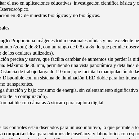
itar el uso en aplicaciones educativas, investigación científica básica y c
stereoscópico.
ión en 3D de muestras biológicas y no biológicas.
pales
ough:
Proporciona imágenes tridimensionales nítidas y una excelente p
inuo (zoom) de 8:1, con un rango de 0.8x a 8x, lo que permite observar
de los oculares utilizados).
ión precisa y suave, que facilita cambiar de aumentos sin perder la nit
io:
Máximo de 36 mm, permitiendo una vista panorámica y detallada de
istancia de trabajo larga de 110 mm, que facilita la manipulación de la
:
Disponible con un sistema de iluminación LED doble para luz transmiti
mo transparentes.
a duración y bajo consumo de energía, sin calentamiento significativo 
do de la configuración).
ompatible con cámaras Axiocam para captura digital.
los controles están diseñados para un uso intuitivo, lo que permite a lo
ura compacta:
Ideal para entornos de enseñanza y laboratorios con espac