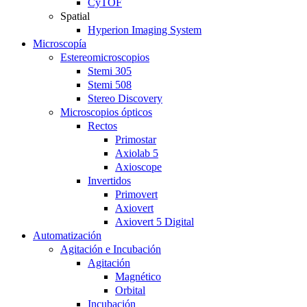
CyTOF
Spatial
Hyperion Imaging System
Microscopía
Estereomicroscopios
Stemi 305
Stemi 508
Stereo Discovery
Microscopios ópticos
Rectos
Primostar
Axiolab 5
Axioscope
Invertidos
Primovert
Axiovert
Axiovert 5 Digital
Automatización
Agitación e Incubación
Agitación
Magnético
Orbital
Incubación