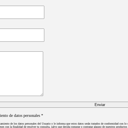
iento de datos personales *
iento de los datos personales del Usuario y le informa que estos datos serán tratados de conformidad con l
s con la finalidad de resolver tu consulta, salvo que decida comprar o contratar alguno de nuestros productos 