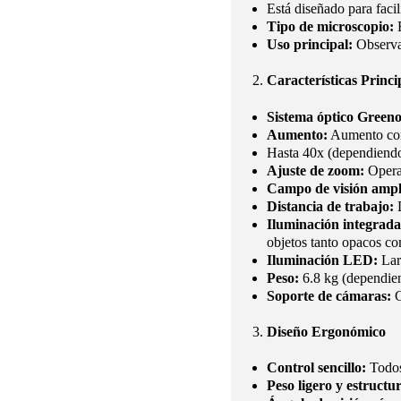
Está diseñado para facil
Tipo de microscopio:
E
Uso principal:
Observac
Características Princi
Sistema óptico Green
Aumento:
Aumento cont
Hasta 40x (dependiendo 
Ajuste de zoom:
Operac
Campo de visión ampl
Distancia de trabajo:
D
Iluminación integrada
objetos tanto opacos co
Iluminación LED:
Larg
Peso:
6.8 kg (dependien
Soporte de cámaras:
C
Diseño Ergonómico
Control sencillo:
Todos 
Peso ligero y estruct