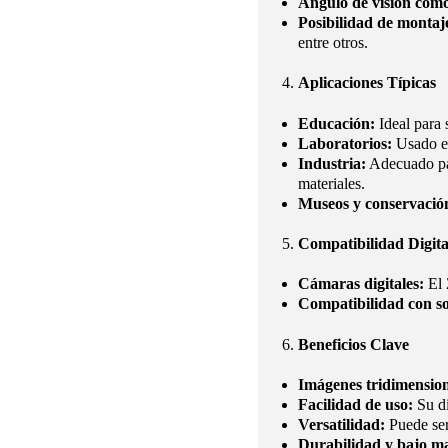
Ángulo de visión cóm
Posibilidad de montaje
entre otros.
Aplicaciones Típicas
Educación:
Ideal para 
Laboratorios:
Usado en
Industria:
Adecuado par
materiales.
Museos y conservación
Compatibilidad Digita
Cámaras digitales:
El 
Compatibilidad con s
Beneficios Clave
Imágenes tridimension
Facilidad de uso:
Su di
Versatilidad:
Puede ser
Durabilidad y bajo m