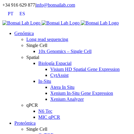
Saltar
+34 916 629 877
|
info@bonsailab.com
al
PT
ES
contenido
X
LinkedIn
YouTube
Genómica
Long read sequencing
Single Cell
10x Genomics – Single Cell
Spatial
Biología Espacial
Visium HD Spatial Gene Expression
CytAssist
In-Situ
Atera In Situ
Xenium In-Situ Gene Expression
Xenium Analyzer
qPCR
N6 Tec
MIC qPCR
Proteómica
Single Cell