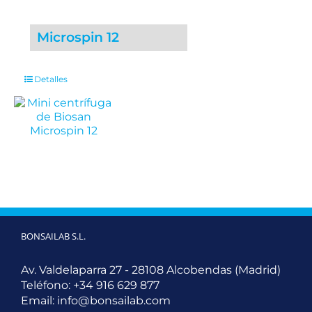
Microspin 12
Detalles
BONSAILAB S.L.
Av. Valdelaparra 27 - 28108 Alcobendas (Madrid)
Teléfono:
+34 916 629 877
Email:
info@bonsailab.com