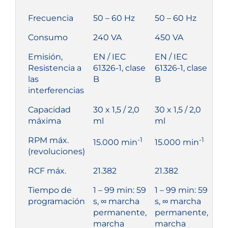
Frecuencia
50 – 60 Hz
50 – 60 Hz
Consumo
240 VA
450 VA
Emisión,
EN / IEC
EN / IEC
Resistencia a
61326-1, clase
61326-1, clase
las
B
B
interferencias
Capacidad
30 x 1,5 / 2,0
30 x 1,5 / 2,0
máxima
ml
ml
RPM máx.
-1
-1
15.000 min
15.000 min
(revoluciones)
RCF máx.
21.382
21.382
Tiempo de
1 – 99 min: 59
1 – 99 min: 59
programación
s, ∞ marcha
s, ∞ marcha
permanente,
permanente,
marcha
marcha