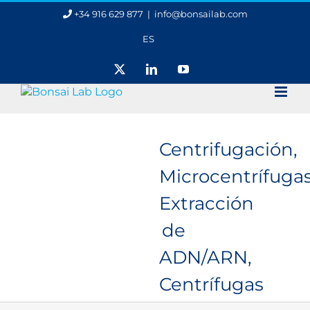
Saltar
+34 916 629 877
|
info@bonsailab.com
al
contenido
ES
X
LinkedIn
YouTube
Centrifugación,
Microcentrífugas
Extracción
de
ADN/ARN,
Centrífugas