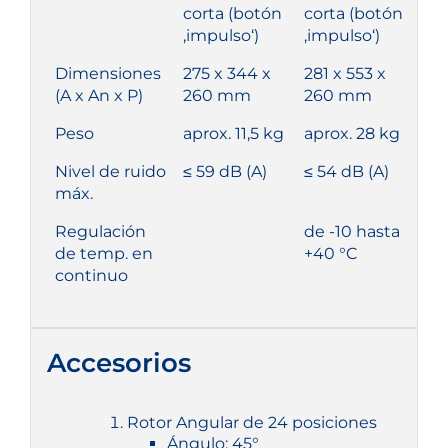
corta (botón
corta (botón
‚impulso‘)
‚impulso‘)
Dimensiones
275 x 344 x
281 x 553 x
(A x An x P)
260 mm
260 mm
Peso
aprox. 11,5 kg
aprox. 28 kg
Nivel de ruido
≤ 59 dB (A)
≤ 54 dB (A)
máx.
Regulación
de -10 hasta
de temp. en
+40 °C
continuo
Accesorios
Rotor Angular de 24 posiciones
Ángulo: 45°