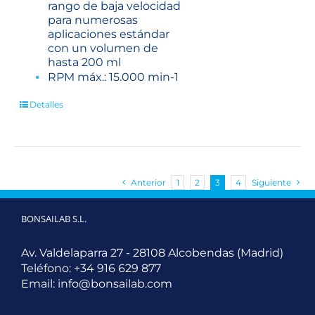
rango de baja velocidad
para numerosas
aplicaciones estándar
con un volumen de
hasta 200 ml
RPM máx.: 15.000 min-1
Detalles
Anterior
1
2
3
4
Siguiente
BONSAILAB S.L.
Av. Valdelaparra 27 - 28108 Alcobendas (Madrid)
Teléfono:
+34 916 629 877
Email:
info@bonsailab.com