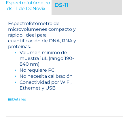
DS-11
Espectrofotómetro de
microvolúmenes compacto y
rápido. Ideal para
cuantificación de DNA, RNA y
proteínas.
Volumen mínimo de
muestra 1uL (rango 190-
840 nm)
No requiere PC
No necesita calibración
Conectividad por WiFi,
Ethernet y USB
Detalles