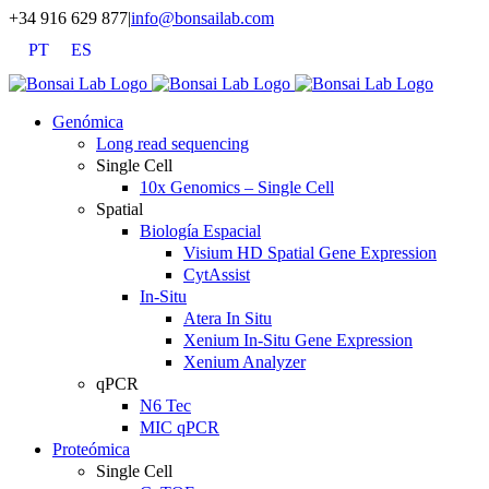
Saltar
+34 916 629 877
|
info@bonsailab.com
al
PT
ES
contenido
X
LinkedIn
YouTube
Genómica
Long read sequencing
Single Cell
10x Genomics – Single Cell
Spatial
Biología Espacial
Visium HD Spatial Gene Expression
CytAssist
In-Situ
Atera In Situ
Xenium In-Situ Gene Expression
Xenium Analyzer
qPCR
N6 Tec
MIC qPCR
Proteómica
Single Cell