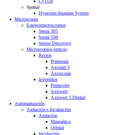
CyTOF
Spatial
Hyperion Imaging System
Microscopía
Estereomicroscopios
Stemi 305
Stemi 508
Stereo Discovery
Microscopios ópticos
Rectos
Primostar
Axiolab 5
Axioscope
Invertidos
Primovert
Axiovert
Axiovert 5 Digital
Automatización
Agitación e Incubación
Agitación
Magnético
Orbital
Incubación