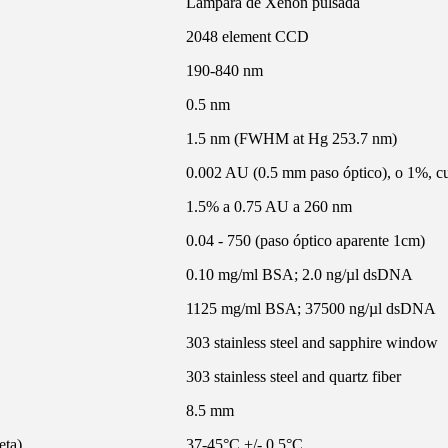
Lámpara de Xenon pulsada
2048 element CCD
190-840 nm
0.5 nm
1.5 nm (FWHM at Hg 253.7 nm)
0.002 AU (0.5 mm paso óptico), o 1%, c
1.5% a 0.75 AU a 260 nm
0.04 - 750 (paso óptico aparente 1cm)
0.10 mg/ml BSA; 2.0 ng/µl dsDNA
1125 mg/ml BSA; 37500 ng/µl dsDNA
303 stainless steel and sapphire window
303 stainless steel and quartz fiber
8.5 mm
eta)
37-45°C +/- 0.5°C