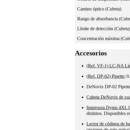
Camino óptico (Cubeta)
Rango de absorbancia (Cube
Límite de detección (Cubeta
Concentración máxima (Cub
Accesorios
(Ref. VF-1) LC-NA Líq
(Ref. DP-02) Pipette:
0.
DeNovix DP-02 Pipett
Cubeta DeNovix de cua
Impresora Dymo 4XL 
distintos. Disponibles e
Lector de códigos de 
opciones de auto-pulsa