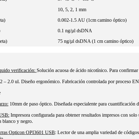
10, 5, 2, 1 mm
ta)
0.002-1.5 AU (1cm camino óptico)
)
0.1 ng/µl dsDNA
eta)
75 ng/µl dsDNA (1 cm camino óptico)
uido verificación:
Solución acuosa de ácido nicotínico. Para confirmar
2 – 2.0 ul. Diseño ergonómico. Fabricación controlada por proceso EN 
e
rzo:
10mm de paso óptico. Diseñada especialente para cuantificación de
USB:
Impresora configurada para obtener resultados impresos con solo
n blanco y negro.
barras Opticon OPI3601 USB
: Lector de una amplia variedad de códigos
do.