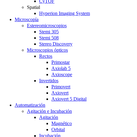
CyTOF
Spatial
Hyperion Imaging System
Microscopía
Estereomicroscopios
Stemi 305
Stemi 508
Stereo Discovery
Microscopios ópticos
Rectos
Primostar
Axiolab 5
Axioscope
Invertidos
Primovert
Axiovert
Axiovert 5 Digital
Automatización
Agitación e Incubación
Agitación
Magnético
Orbital
Incubación