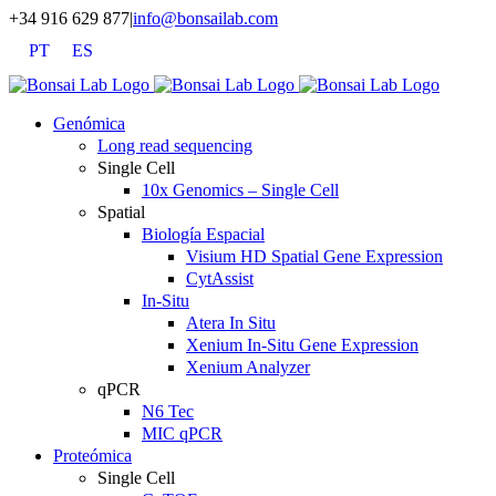
Saltar
+34 916 629 877
|
info@bonsailab.com
al
PT
ES
contenido
X
LinkedIn
YouTube
Genómica
Long read sequencing
Single Cell
10x Genomics – Single Cell
Spatial
Biología Espacial
Visium HD Spatial Gene Expression
CytAssist
In-Situ
Atera In Situ
Xenium In-Situ Gene Expression
Xenium Analyzer
qPCR
N6 Tec
MIC qPCR
Proteómica
Single Cell