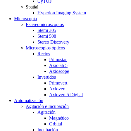
CyTOF
Spatial
Hyperion Imaging System
Microscopía
Estereomicroscopios
Stemi 305
Stemi 508
Stereo Discovery
Microscopios ópticos
Rectos
Primostar
Axiolab 5
Axioscope
Invertidos
Primovert
Axiovert
Axiovert 5 Digital
Automatización
Agitación e Incubación
Agitación
Magnético
Orbital
Incubación