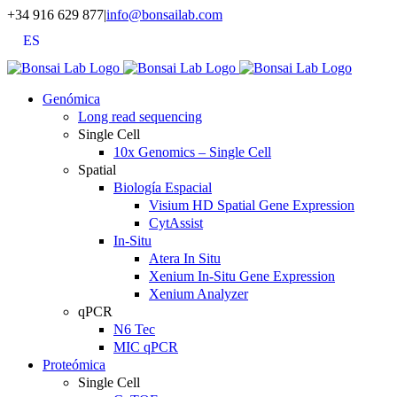
Saltar
+34 916 629 877
|
info@bonsailab.com
al
ES
contenido
X
LinkedIn
YouTube
Genómica
Long read sequencing
Single Cell
10x Genomics – Single Cell
Spatial
Biología Espacial
Visium HD Spatial Gene Expression
CytAssist
In-Situ
Atera In Situ
Xenium In-Situ Gene Expression
Xenium Analyzer
qPCR
N6 Tec
MIC qPCR
Proteómica
Single Cell