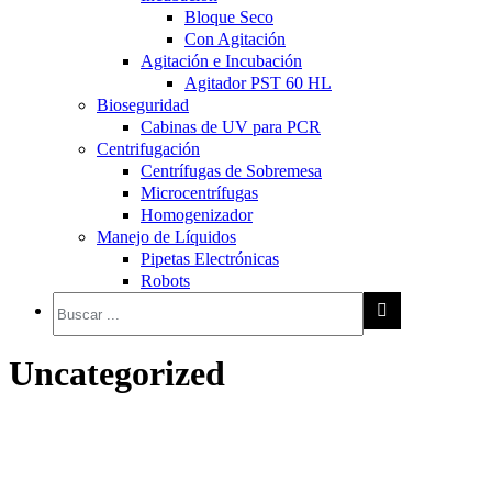
Bloque Seco
Con Agitación
Agitación e Incubación
Agitador PST 60 HL
Bioseguridad
Cabinas de UV para PCR
Centrifugación
Centrífugas de Sobremesa
Microcentrífugas
Homogenizador
Manejo de Líquidos
Pipetas Electrónicas
Robots
Uncategorized