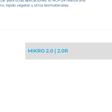
izar para otras aplicaciones. El RCP-24 realiza una
, tejido vegetal u otros biomateriales.
MIKRO 2.0 | 2.0R