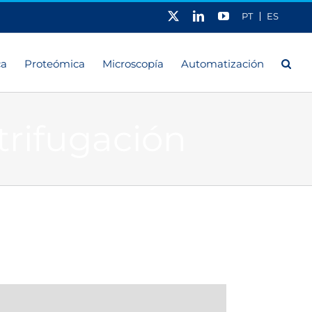
X
LinkedIn
YouTube
PT
ES
ca
Proteómica
Microscopía
Automatización
trifugación