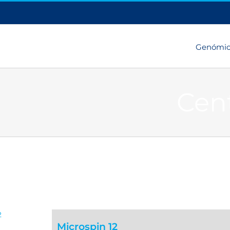
Genómi
Cen
Microspin 12