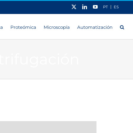
X
LinkedIn
YouTube
PT
ES
ca
Proteómica
Microscopía
Automatización
trifugación