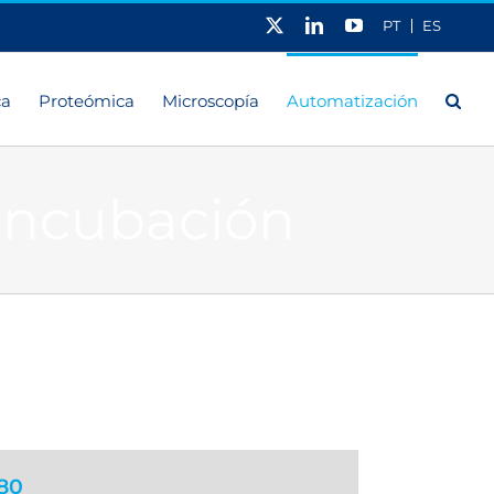
X
LinkedIn
YouTube
PT
ES
ca
Proteómica
Microscopía
Automatización
 Incubación
/80