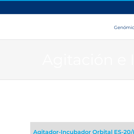
Genómi
Agitación e
Agitador-Incubador Orbital ES-20