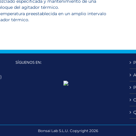
ezclado especificada y mantenimiento de una
bloque del agitador térmico.
temperatura preestablecida en un amplio intervalo
itador térmico.
SÍGUENOS EN:
P
A
)
Twitter
LinkedIn
YouTube
P
C
Q
Bonsai Lab S.L.U. Copyright 2026