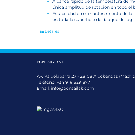
Alcance rápido de la temperatura de m
única amplitud de rotación en todo el 
Estabilidad en el mantenimiento de la 
en toda la superficie del bloque del ag
Detalles
BONSAILAB S.L.
Av. Valdelaparra 27 - 28108 Alcobendas (Madrid
Teléfono:
+34 916 629 877
Email:
info@bonsailab.com