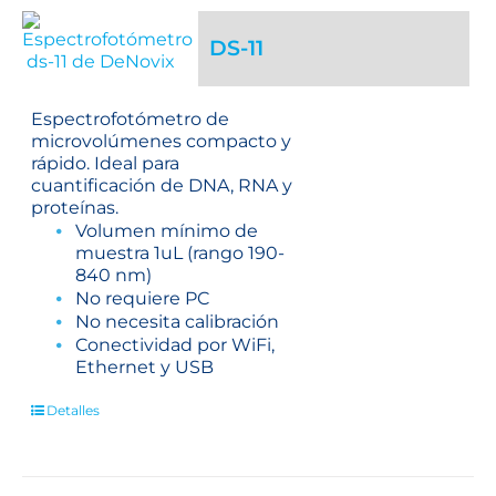
DS-11
Espectrofotómetro de
microvolúmenes compacto y
rápido. Ideal para
cuantificación de DNA, RNA y
proteínas.
Volumen mínimo de
muestra 1uL (rango 190-
840 nm)
No requiere PC
No necesita calibración
Conectividad por WiFi,
Ethernet y USB
Detalles