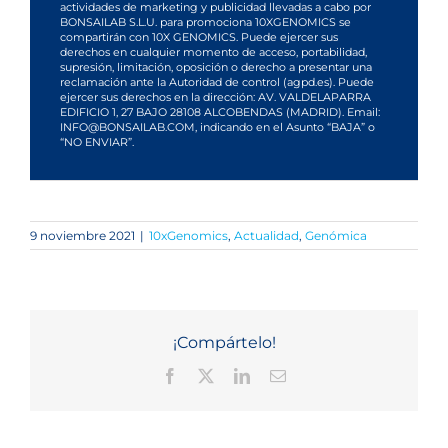
actividades de marketing y publicidad llevadas a cabo por
BONSAILAB S.L.U. para promociona 10XGENOMICS se
compartirán con 10X GENOMICS. Puede ejercer sus
derechos en cualquier momento de acceso, portabilidad,
supresión, limitación, oposición o derecho a presentar una
reclamación ante la Autoridad de control (agpd.es). Puede
ejercer sus derechos en la dirección: AV. VALDELAPARRA
EDIFICIO 1, 27 BAJO 28108 ALCOBENDAS (MADRID). Email:
INFO@BONSAILAB.COM, indicando en el Asunto “BAJA” o
“NO ENVIAR”.
9 noviembre 2021
|
10xGenomics
,
Actualidad
,
Genómica
¡Compártelo!
Facebook
X
LinkedIn
Correo
electrónico