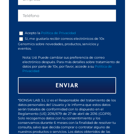
Acepto la
Política de Privacidad
Sí, me gustaría recibir correos electrónicos de 10x
Genomics sobre novedades, productos, servicios y
eventos.
Nota: Ud. Puede cambiar sus preferencia de correo
electrónico después. Para más detalles sobre tratamiento de
datos por parte de 10x, por favor, accede a su
Politica de
Privacidad
*BONSAI LAB. S.L U es el Responsable del tratamiento de los
datos personales del Usuario y le informa que estos datos
serán tratados de conformidad con lo dispuesto en el
Reglamento (UE) 2016/679 de 27 de abril de 2016 (GDPR).
Solo recogemos datos con tu consentimiento y los
conservamos durante 6 meses con la finalidad de resolver tu
consulta, salvo que decida comprar o contratar alguno de
nuestros productos o servicios. Los datos obtenidos de las