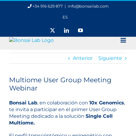
Saltar
+34 916 629 877
|
info@bonsailab.com
al
contenido
ES
X
LinkedIn
YouTube
Anterior
Siguiente
Ver
imagen
Multiome User Group Meeting
más
Webinar
grande
Bonsai Lab
, en colaboración con
10x Genomics
,
te invita a participar en el primer User Group
Meeting dedicado a la solución
Single Cell
Multiome.
El perfil transcriptómico y epigenético con