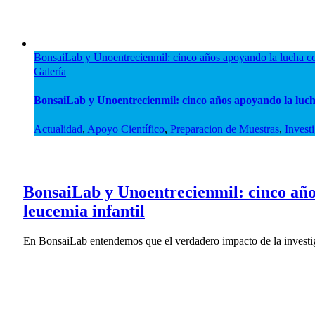
BonsaiLab y Unoentrecienmil: cinco años apoyando la lucha con
Galería
BonsaiLab y Unoentrecienmil: cinco años apoyando la lucha
Actualidad
,
Apoyo Científico
,
Preparacion de Muestras
,
Invest
BonsaiLab y Unoentrecienmil: cinco año
leucemia infantil
En BonsaiLab entendemos que el verdadero impacto de la investig