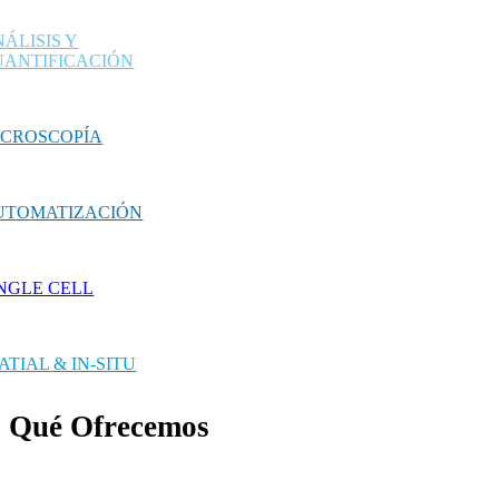
ÁLISIS Y
UANTIFICACIÓN
ICROSCOPÍA
UTOMATIZACIÓN
INGLE CELL
ATIAL & IN-SITU
Qué Ofrecemos