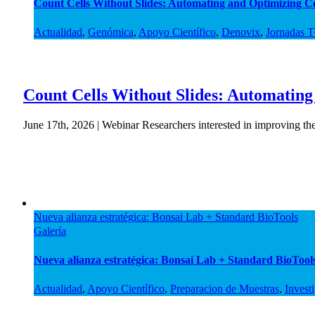
Count Cells Without Slides: Automating and Optimizing C
Actualidad
,
Genómica
,
Apoyo Científico
,
Denovix
,
Jornadas T
Count Cells Without Slides: Automating
June 17th, 2026 | Webinar Researchers interested in improving the 
Nueva alianza estratégica: Bonsai Lab + Standard BioTools
Galería
Nueva alianza estratégica: Bonsai Lab + Standard BioTool
Actualidad
,
Apoyo Científico
,
Preparacion de Muestras
,
Invest