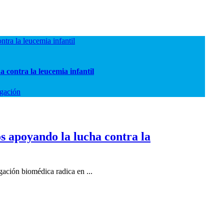
tra la leucemia infantil
 contra la leucemia infantil
igación
s apoyando la lucha contra la
ación biomédica radica en ...