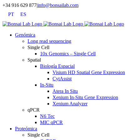
Saltar
+34 916 629 877
|
info@bonsailab.com
al
PT
ES
contenido
X
LinkedIn
YouTube
Genómica
Long read sequencing
Single Cell
10x Genomics – Single Cell
Spatial
Biología Espacial
Visium HD Spatial Gene Expression
CytAssist
In-Situ
Atera In Situ
Xenium In-Situ Gene Expression
Xenium Analyzer
qPCR
N6 Tec
MIC qPCR
Proteómica
Single Cell