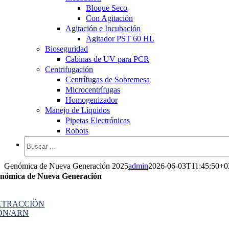
Bloque Seco
Con Agitación
Agitación e Incubación
Agitador PST 60 HL
Bioseguridad
Cabinas de UV para PCR
Centrifugación
Centrífugas de Sobremesa
Microcentrífugas
Homogenizador
Manejo de Líquidos
Pipetas Electrónicas
Robots
Genómica de Nueva Generación 2025
admin
2026-06-03T11:45:50+0
nómica de Nueva Generación
XTRACCIÓN
DN/ARN