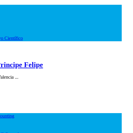
o Científico
rincipe Felipe
lencia ...
Counting