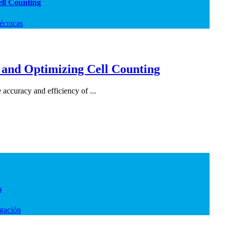
ell Counting
écnicas
 and Optimizing Cell Counting
accuracy and efficiency of ...
s
igación