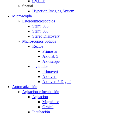
CyTOF
Spatial
Hyperion Imaging System
Microscopía
Estereomicroscopios
Stemi 305
Stemi 508
Stereo Discovery
Microscopios ópticos
Rectos
Primostar
Axiolab 5
Axioscope
Invertidos
Primovert
Axiovert
Axiovert 5 Digital
Automatización
Agitación e Incubación
Agitación
Magnético
Orbital
Incubación