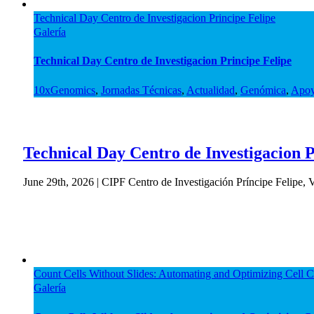
Technical Day Centro de Investigacion Principe Felipe
Galería
Technical Day Centro de Investigacion Principe Felipe
10xGenomics
,
Jornadas Técnicas
,
Actualidad
,
Genómica
,
Apoy
Technical Day Centro de Investigacion P
June 29th, 2026 | CIPF Centro de Investigación Príncipe Felipe, Va
Count Cells Without Slides: Automating and Optimizing Cell 
Galería