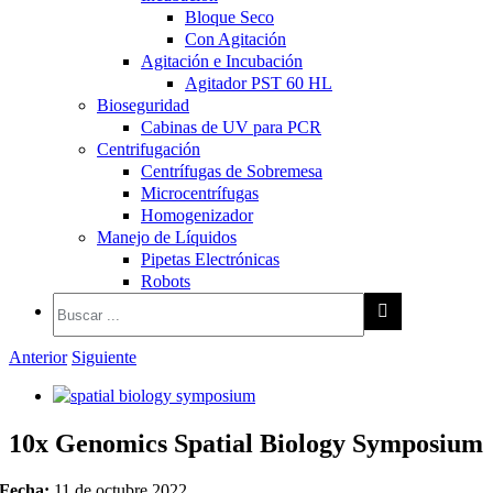
Bloque Seco
Con Agitación
Agitación e Incubación
Agitador PST 60 HL
Bioseguridad
Cabinas de UV para PCR
Centrifugación
Centrífugas de Sobremesa
Microcentrífugas
Homogenizador
Manejo de Líquidos
Pipetas Electrónicas
Robots
Anterior
Siguiente
Ver
imagen
10x Genomics Spatial Biology Symposium
más
grande
Fecha:
11 de octubre 2022