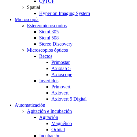
CyTOF
Spatial
Hyperion Imaging System
Microscopía
Estereomicroscopios
Stemi 305
Stemi 508
Stereo Discovery
Microscopios ópticos
Rectos
Primostar
Axiolab 5
Axioscope
Invertidos
Primovert
Axiovert
Axiovert 5 Digital
Automatización
Agitación e Incubación
Agitación
Magnético
Orbital
Incubación