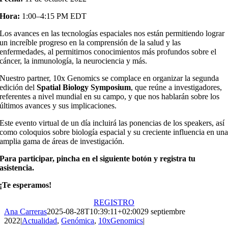
Hora:
1:00–4:15 PM EDT
Los avances en las tecnologías espaciales nos están permitiendo lograr
un increíble progreso en la comprensión de la salud y las
enfermedades, al permitirnos conocimientos más profundos sobre el
cáncer, la inmunología, la neurociencia y más.
Nuestro partner, 10x Genomics se complace en organizar la segunda
edición del
Spatial Biology Symposium
, que reúne a investigadores,
referentes a nivel mundial en su campo, y que nos hablarán sobre los
últimos avances y sus implicaciones.
Este evento virtual de un día incluirá las ponencias de los speakers, así
como coloquios sobre biología espacial y su creciente influencia en un
amplia gama de áreas de investigación.
Para participar, pincha en el siguiente botón y registra tu
asistencia.
¡Te esperamos!
REGISTRO
Ana Carreras
2025-08-28T10:39:11+02:00
29 septiembre
2022
|
Actualidad
,
Genómica
,
10xGenomics
|