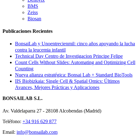
BMS
Zeiss
Biosan
Publicaciones Recientes
BonsaiLab y Unoentrecienmil: cinco años apoyando la lucha
contra la leucemia infantil
Technical Day Centro de Investigacion Principe Felipe
Count Cells Without Slides: Automating and Optimizing Cell
Counting
Nueva alianza estratégica: Bonsai Lab + Standard BioTools
IIS Biobizkaia: Single Cell & Spatial Omics: Últimos
Avances, Mejores Prácticas y Aplicaciones
BONSAILAB S.L.
Av. Valdelaparra 27 - 28108 Alcobendas (Madrid)
Teléfono:
+34 916 629 877
Email:
info@bonsailab.com