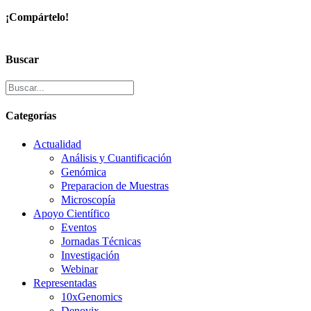
¡Compártelo!
Facebook
X
LinkedIn
Correo
electrónico
Buscar
Categorías
Actualidad
Análisis y Cuantificación
Genómica
Preparacion de Muestras
Microscopía
Apoyo Científico
Eventos
Jornadas Técnicas
Investigación
Webinar
Representadas
10xGenomics
Denovix