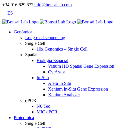
Saltar
+34 916 629 877
|
info@bonsailab.com
al
ES
contenido
X
LinkedIn
YouTube
Genómica
Long read sequencing
Single Cell
10x Genomics – Single Cell
Spatial
Biología Espacial
Visium HD Spatial Gene Expression
CytAssist
In-Situ
Atera In Situ
Xenium In-Situ Gene Expression
Xenium Analyzer
qPCR
N6 Tec
MIC qPCR
Proteómica
Single Cell