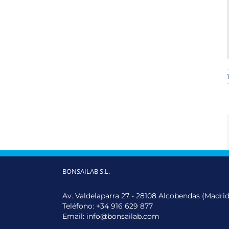
BONSAILAB S.L.
Av. Valdelaparra 27 - 28108 Alcobendas (Madrid
Teléfono:
+34 916 629 877
Email:
info@bonsailab.com