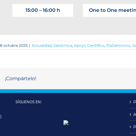
15:00 – 16:00 h
One to One meeti
18 octubre 2025
|
Actualidad
,
Genómica
,
Apoyo Científico
,
10xGenomics
,
J
¡Compártelo!
SÍGUENOS EN:
P
A
)
Twitter
LinkedIn
YouTube
P