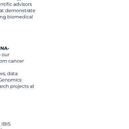
ntific advisors
that demonstrate
ing biomedical
RNA-
 our
rom cancer
ws, data
x Genomics
rch projects at
 IBIS