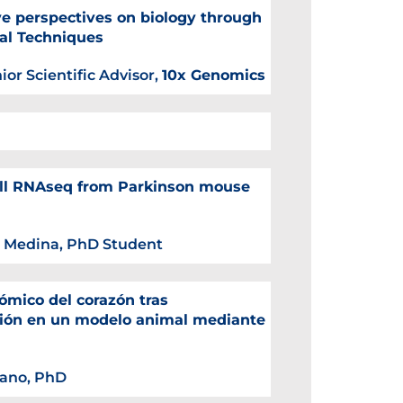
ve perspectives on biology through
ial Techniques
nior Scientific Advisor,
10x Genomics
ell RNAseq from Parkinson mouse
 Medina, PhD Student
tómico del corazón tras
sión en un modelo animal mediante
yano, PhD