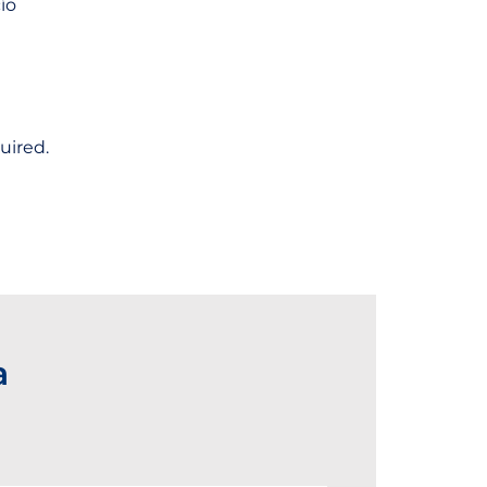
ío
uired.
a