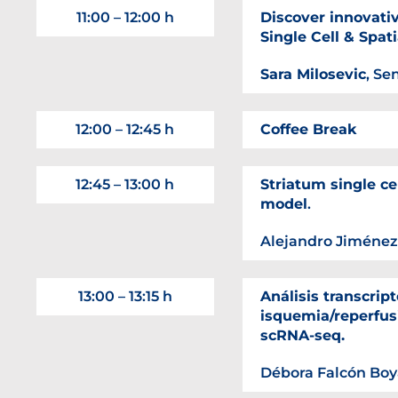
11:00 – 12:00 h
Discover innovati
Single Cell & Spat
Sara Milosevic
, Se
12:00 – 12:45 h
Coffee Break
12:45 – 13:00 h
Striatum single c
model
.
Alejandro Jiménez
13:00 – 13:15 h
Análisis transcrip
isquemia/reperfu
scRNA-seq.
Débora Falcón Bo