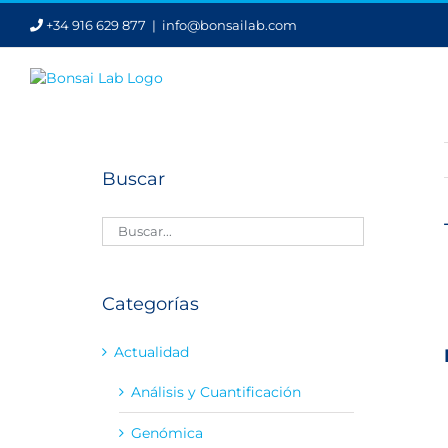
Saltar
+34 916 629 877
|
info@bonsailab.com
al
contenido
Buscar
Categorías
Actualidad
Análisis y Cuantificación
Genómica