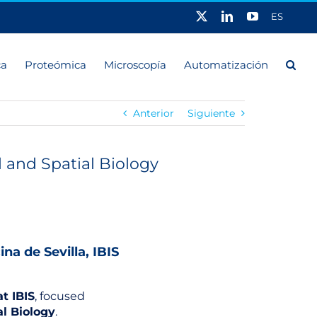
X
LinkedIn
YouTube
ES
ca
Proteómica
Microscopía
Automatización
Anterior
Siguiente
l and Spatial Biology
na de Sevilla, IBIS
t IBIS
, focused
al Biology
.