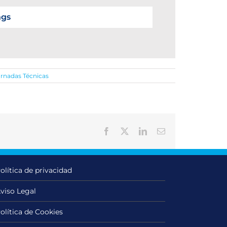
ngs
ornadas Técnicas
Facebook
X
LinkedIn
Correo
electrónico
olítica de privacidad
viso Legal
olítica de Cookies