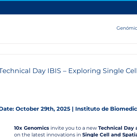
Genómi
Ver
imagen
Technical Day IBIS – Exploring Single Cel
más
grande
Date: October 29th, 2025 | Instituto de Biomedici
10x Genomics
invite you to a new
Technical Day a
on the latest innovations in
Single Cell and Spati