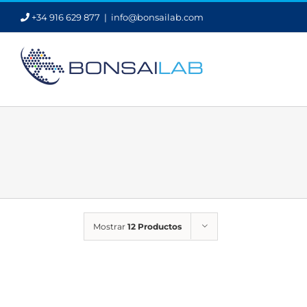
Saltar
+34 916 629 877
|
info@bonsailab.com
al
contenido
Mostrar
12 Productos