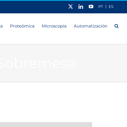
X
LinkedIn
YouTube
PT
ES
ca
Proteómica
Microscopía
Automatización
 Sobremesa