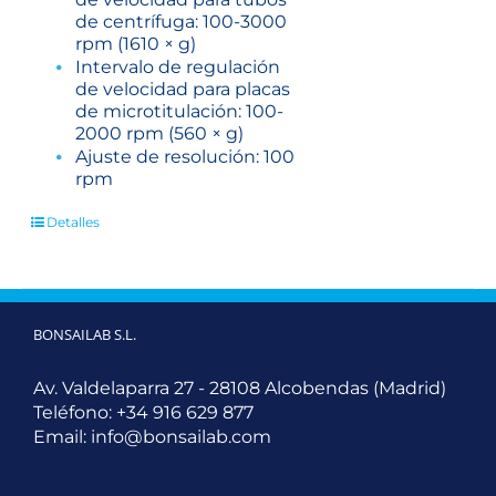
de centrífuga: 100-3000
rpm (1610 × g)
Intervalo de regulación
de velocidad para placas
de microtitulación: 100-
2000 rpm (560 × g)
Ajuste de resolución: 100
rpm
Detalles
BONSAILAB S.L.
Av. Valdelaparra 27 - 28108 Alcobendas (Madrid)
Teléfono:
+34 916 629 877
Email:
info@bonsailab.com