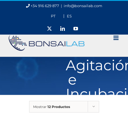
Saltar
+34 916 629 877
|
info@bonsailab.com
al
contenido
PT
ES
X
LinkedIn
YouTube
Agitació
e
Incubac
Mostrar
12 Productos