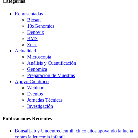
Categorías
Representadas
Biosan
10xGenomics
Denovix
BMS
Zeiss
Actualidad
Microscopía
Análisis y Cuantificación
Genómica
Preparacion de Muestras
Apoyo Científico
Webinar
Eventos
Jornadas Técnicas
Investigación
Publicaciones Recientes
BonsaiLab y Unoentrecienmil: cinco años apoyando la lucha
contra la leucemia infantil