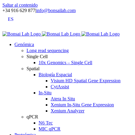
Saltar al contenido
+34 916 629 877
|
info@bonsailab.com
ES
X
LinkedIn
YouTube
Genómica
Long read sequencing
Single Cell
10x Genomics – Single Cell
Spatial
Biología Espacial
Visium HD Spatial Gene Expression
CytAssist
In-Situ
Atera In Situ
Xenium In-Situ Gene Expression
Xenium Analyzer
qPCR
N6 Tec
MIC qPCR
Proteómica