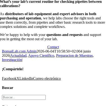
What’s your lab’s current routine for checking pipettes between
calibrations?
As
distributors of lab equipment and expert advisors in both
purchasing and operation
, we help labs choose the right tools and
use them correctly, from pipettes and other basic research tools to more
complex solutions and complete workflows.
We’re happy to help with your
questions and requests
and support
you in getting the most out of your lab.
Contact
BonsaiLab.com Admin
2026-06-04T10:58:50+02:00
4 junio
2026
|
Actualidad
,
Apoyo Científico
,
Preparacion de Muestras
,
Investigación
|
¡Compártelo!
Facebook
X
LinkedIn
Correo electrónico
Buscar