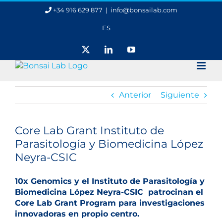
Saltar
+34 916 629 877
|
info@bonsailab.com
al
contenido
ES
X
LinkedIn
YouTube
Anterior
Siguiente
Ver
imagen
Core Lab Grant Instituto de
más
Parasitología y Biomedicina López
grande
Neyra-CSIC
10x Genomics y el Instituto de Parasitología y
Biomedicina López Neyra-CSIC patrocinan el
Core Lab Grant Program para investigaciones
innovadoras en propio centro.