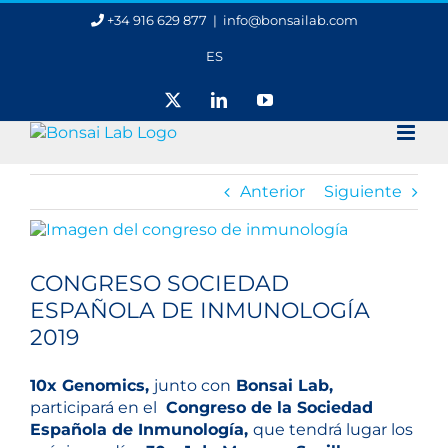
Saltar
+34 916 629 877
|
info@bonsailab.com
al
contenido
ES
X
LinkedIn
YouTube
Anterior
Siguiente
Ver
imagen
más
CONGRESO SOCIEDAD
grande
ESPAÑOLA DE INMUNOLOGÍA
2019
10x Genomics,
junto con
Bonsai Lab,
participará en el
Congreso de la Sociedad
Española de Inmunología,
que tendrá lugar los