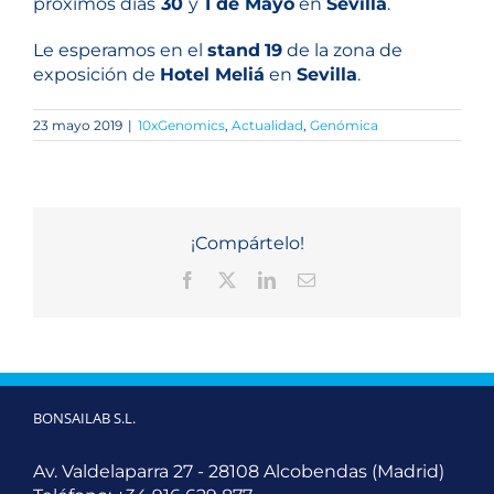
próximos días
30
y
1 de Mayo
en
Sevilla
.
Le esperamos en el
stand
19
de la zona de
exposición de
Hotel Meliá
en
Sevilla
.
23 mayo 2019
|
10xGenomics
,
Actualidad
,
Genómica
¡Compártelo!
Facebook
X
LinkedIn
Correo
electrónico
BONSAILAB S.L.
Av. Valdelaparra 27 - 28108 Alcobendas (Madrid)