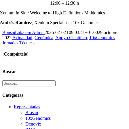
12:00 – 12:30 h
Xenium In Situ: Welcome to High Definitions Multiomics
Andrés Rámirez
, Xenium Specialist at 10x Genomics
BonsaiLab.com Admin
2026-02-02T09:03:41+01:00
29 octubre
2025
|
Actualidad
,
Genómica
,
Apoyo Científico
,
10xGenomics
,
Jornadas Técnicas
|
¡Compártelo!
Facebook
X
LinkedIn
Correo
electrónico
Buscar
Categorías
Representadas
Biosan
10xGenomics
Denovix