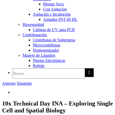
Bloque Seco
Con Agitación
Agitación e Incubación
Agitador PST 60 HL
Bioseguridad
Cabinas de UV para PCR
Centrifugación
Centrífugas de Sobremesa
Microcentrífugas
Homogenizador
Manejo de Líquidos
Pipetas Electrónicas
Robots
Anterior
Siguiente
Ver
imagen
10x Technical Day INA – Exploring Single
más
grande
Cell and Spatial Biology