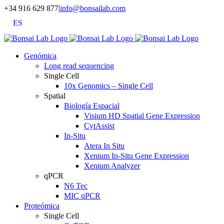
Saltar
+34 916 629 877
|
info@bonsailab.com
al
ES
contenido
X
LinkedIn
YouTube
Genómica
Long read sequencing
Single Cell
10x Genomics – Single Cell
Spatial
Biología Espacial
Visium HD Spatial Gene Expression
CytAssist
In-Situ
Atera In Situ
Xenium In-Situ Gene Expression
Xenium Analyzer
qPCR
N6 Tec
MIC qPCR
Proteómica
Single Cell