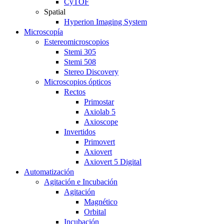
CyTOF
Spatial
Hyperion Imaging System
Microscopía
Estereomicroscopios
Stemi 305
Stemi 508
Stereo Discovery
Microscopios ópticos
Rectos
Primostar
Axiolab 5
Axioscope
Invertidos
Primovert
Axiovert
Axiovert 5 Digital
Automatización
Agitación e Incubación
Agitación
Magnético
Orbital
Incubación