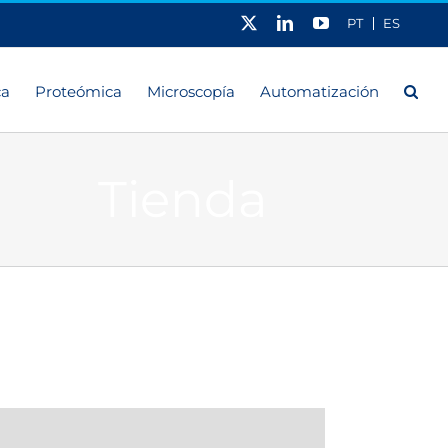
X
LinkedIn
YouTube
PT
ES
ca
Proteómica
Microscopía
Automatización
Tienda