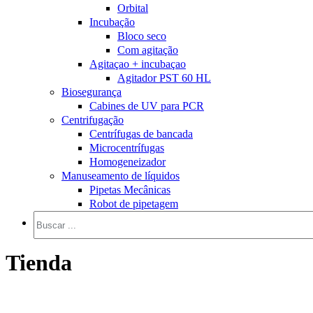
Orbital
Incubação
Bloco seco
Com agitação
Agitaçao + incubaçao
Agitador PST 60 HL
Biosegurança
Cabines de UV para PCR
Centrifugação
Centrífugas de bancada
Microcentrífugas
Homogeneizador
Manuseamento de líquidos
Pipetas Mecânicas
Robot de pipetagem
Tienda