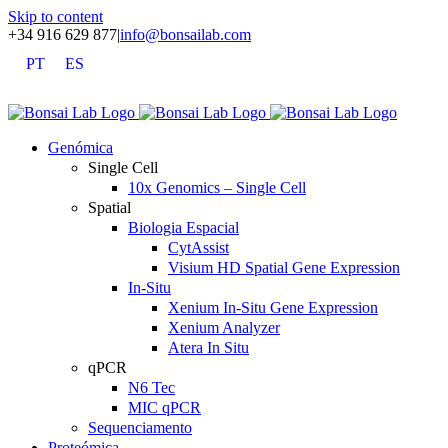
Skip to content
+34 916 629 877
|
info@bonsailab.com
PT
ES
X
LinkedIn
YouTube
Genómica
Single Cell
10x Genomics – Single Cell
Spatial
Biologia Espacial
CytAssist
Visium HD Spatial Gene Expression
In-Situ
Xenium In-Situ Gene Expression
Xenium Analyzer
Atera In Situ
qPCR
N6 Tec
MIC qPCR
Sequenciamento
Proteómica