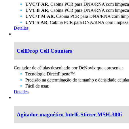
UVC/T-AR
, Cabina PCR para DNA/RNA com limpeza 
UVT-B-AR
, Cabina PCR para DNA/RNA com limpeza U
UVC/T-M-AR
, Cabina PCR para DNA/RNA com limpez
UVT-S-AR
, Cabina PCR para DNA/RNA com limpeza 
Detalles
CellDrop Cell Counters
Contador de células desenhado por DeNovix que apresenta:
Tecnologia DirectPipette™
Precisão na determinação do tamanho e densidade celular
Fácil de usar.
Detalles
Agitador magnético Intelli-Stirrer MSH-300i