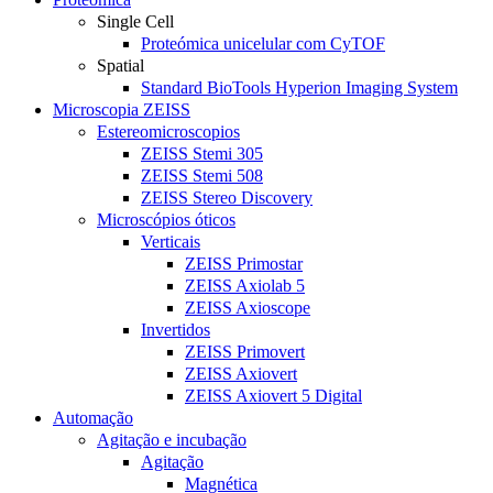
Single Cell
Proteómica unicelular com CyTOF
Spatial
Standard BioTools Hyperion Imaging System
Microscopia ZEISS
Estereomicroscopios
ZEISS Stemi 305
ZEISS Stemi 508
ZEISS Stereo Discovery
Microscópios óticos
Verticais
ZEISS Primostar
ZEISS Axiolab 5
ZEISS Axioscope
Invertidos
ZEISS Primovert
ZEISS Axiovert
ZEISS Axiovert 5 Digital
Automação
Agitação e incubação
Agitação
Magnética