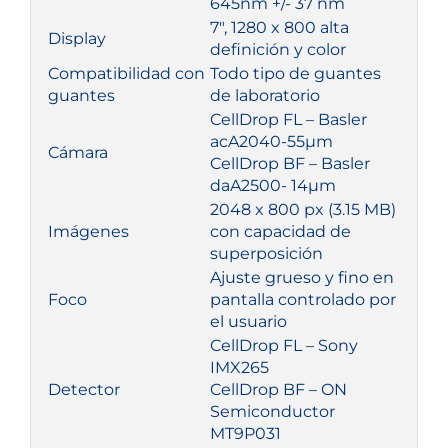
645nm +/- 37 nm
7″, 1280 x 800 alta
Display
definición y color
Compatibilidad con
Todo tipo de guantes
guantes
de laboratorio
CellDrop FL – Basler
acA2040-55µm
Cámara
CellDrop BF – Basler
daA2500- 14µm
2048 x 800 px (3.15 MB)
Imágenes
con capacidad de
superposición
Ajuste grueso y fino en
Foco
pantalla controlado por
el usuario
CellDrop FL – Sony
IMX265
Detector
CellDrop BF – ON
Semiconductor
MT9P031