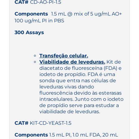
CAT#
CD-AO-PI-1.5
Components
1.5 mL @ mix of 5 ug/mL AO+
100 ug/mL PI in PBS
300 Assays
Transfeção celular.
Viabilidade de leveduras.
Kit de
diacetato de fluoresceína (FDA) e
iodeto de propídio. FDA é uma
sonda que entra nas células de
leveduras vivas dando
fluorescência devido às esterasas
intracelulares. Junto com o iodeto
de propídio serve para estudar a
viabilidade de leveduras.
CAT#
KIT-CD-YEAST-1.5
Components
1.5 mL PI, 1.0 mL FDA, 20 mL