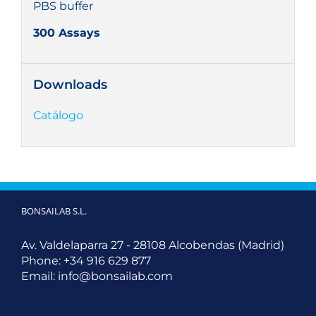
PBS buffer
300 Assays
Downloads
Catálogo
BONSAILAB S.L.
Av. Valdelaparra 27 - 28108 Alcobendas (Madrid)
Phone:
+34 916 629 877
Email:
info@bonsailab.com