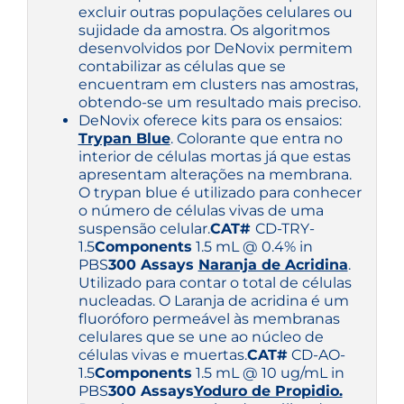
excluir outras populações celulares ou
sujidade da amostra. Os algoritmos
desenvolvidos por DeNovix permitem
contabilizar as células que se
encuentram em clusters nas amostras,
obtendo-se um resultado mais preciso.
DeNovix oferece kits para os ensaios:
Trypan Blue
. Colorante que entra no
interior de células mortas já que estas
apresentam alterações na membrana.
O trypan blue é utilizado para conhecer
o número de células vivas de uma
suspensão celular.
CAT#
CD-TRY-
1.5
Components
1.5 mL @ 0.4% in
PBS
300 Assays
Naranja de Acridina
.
Utilizado para contar o total de células
nucleadas. O Laranja de acridina é um
fluoróforo permeável às membranas
celulares que se une ao núcleo de
células vivas e muertas.
CAT#
CD-AO-
1.5
Components
1.5 mL @ 10 ug/mL in
PBS
300 Assays
Yoduro de Propidio.