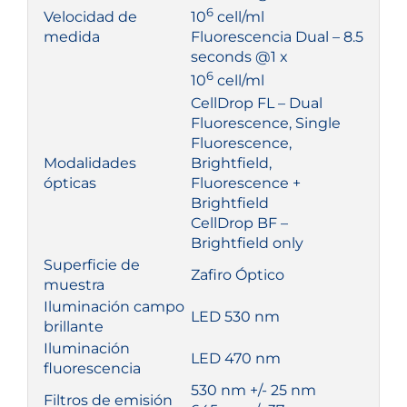
6
Velocidad de
10
cell/ml
medida
Fluorescencia Dual – 8.5
seconds @1 x
6
10
cell/ml
CellDrop FL – Dual
Fluorescence, Single
Fluorescence,
Modalidades
Brightfield,
ópticas
Fluorescence +
Brightfield
CellDrop BF –
Brightfield only
Superficie de
Zafiro Óptico
muestra
Iluminación campo
LED 530 nm
brillante
Iluminación
LED 470 nm
fluorescencia
530 nm +/- 25 nm
Filtros de emisión