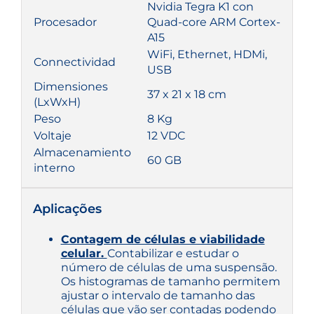
Nvidia Tegra K1 con
Procesador
Quad-core ARM Cortex-
A15
WiFi, Ethernet, HDMi,
Connectividad
USB
Dimensiones
37 x 21 x 18 cm
(LxWxH)
Peso
8 Kg
Voltaje
12 VDC
Almacenamiento
60 GB
interno
Aplicações
Contagem de células e viabilidade
celular.
Contabilizar e estudar o
número de células de uma suspensão.
Os histogramas de tamanho permitem
ajustar o intervalo de tamanho das
células que vão ser contadas podendo