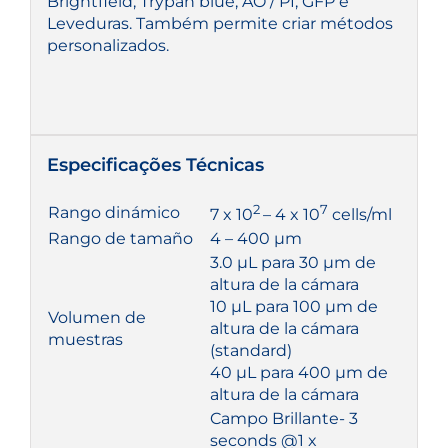
Brightfield, Trypan blue, AO / PI, GFP e
Leveduras. Também permite criar métodos
personalizados.
Especificações Técnicas
2
7
Rango dinámico
7 x 10
– 4 x 10
cells/ml
Rango de tamaño
4 – 400 µm
3.0 µL para 30 µm de
altura de la cámara
10 µL para 100 µm de
Volumen de
altura de la cámara
muestras
(standard)
40 µL para 400 µm de
altura de la cámara
Campo Brillante- 3
seconds @1 x