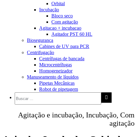
Orbital
Incubação
Bloco seco
Com agitação
Agitaçao + incubaçao
Agitador PST 60 HL
Biosegurança
Cabines de UV para PCR
Centrifugação
Centrífugas de bancada
Microcentrífugas
Homogeneizador
Manuseamento de líquidos
Pipetas Mecânicas
Robot de pipetagem
Agitação e incubação, Incubação, Com
agitação