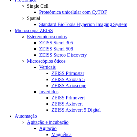
Single Cell
Proteómica unicelular com CyTOF
Spatial
Standard BioTools Hyperion Imaging System
Microscopia ZEISS
Estereomicroscopios
ZEISS Stemi 305
ZEISS Stemi 508
ZEISS Stereo Discovery
Microscópios óticos
Verticais
ZEISS Primostar
ZEISS Axiolab 5
ZEISS Axioscope
Invertidos
ZEISS Primovert
ZEISS Axiovert
ZEISS Axiovert 5 Digital
Automação
Agitação e incubação
Agitação
Magnética