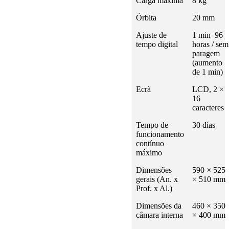
Carga máxima
8 kg
Órbita
20 mm
Ajuste de
1 min–96
tempo digital
horas / sem
paragem
(aumento
de 1 min)
Ecrã
LCD, 2 ×
16
caracteres
Tempo de
30 días
funcionamento
contínuo
máximo
Dimensões
590 × 525
gerais (An. x
× 510 mm
Prof. x Al.)
Dimensões da
460 × 350
câmara interna
× 400 mm