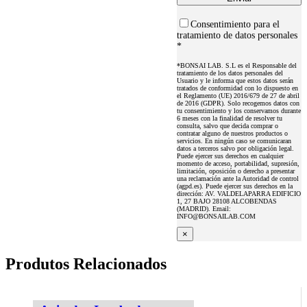
Consentimiento para el
tratamiento de datos personales
*
*BONSAI LAB. S.L es el Responsable del
tratamiento de los datos personales del
Usuario y le informa que estos datos serán
tratados de conformidad con lo dispuesto en
el Reglamento (UE) 2016/679 de 27 de abril
de 2016 (GDPR). Solo recogemos datos con
tu consentimiento y los conservamos durante
6 meses con la finalidad de resolver tu
consulta, salvo que decida comprar o
contratar alguno de nuestros productos o
servicios. En ningún caso se comunicaran
datos a terceros salvo por obligación legal.
Puede ejercer sus derechos en cualquier
momento de acceso, portabilidad, supresión,
limitación, oposición o derecho a presentar
una reclamación ante la Autoridad de control
(agpd.es). Puede ejercer sus derechos en la
dirección: AV. VALDELAPARRA EDIFICIO
1, 27 BAJO 28108 ALCOBENDAS
(MADRID). Email:
INFO@BONSAILAB.COM
×
Produtos Relacionados