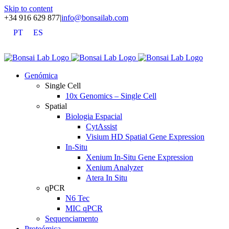
Skip to content
+34 916 629 877
|
info@bonsailab.com
PT
ES
X
LinkedIn
YouTube
Genómica
Single Cell
10x Genomics – Single Cell
Spatial
Biologia Espacial
CytAssist
Visium HD Spatial Gene Expression
In-Situ
Xenium In-Situ Gene Expression
Xenium Analyzer
Atera In Situ
qPCR
N6 Tec
MIC qPCR
Sequenciamento
Proteómica