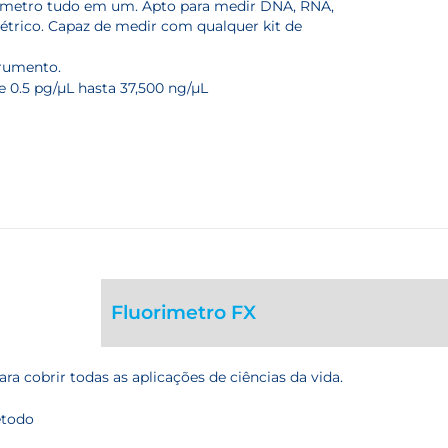
ómetro tudo em um. Apto para medir DNA, RNA,
trico. Capaz de medir com qualquer kit de
trumento.
 0.5 pg/µL hasta 37,500 ng/µL
Fluorimetro FX
ra cobrir todas as aplicações de ciências da vida.
étodo