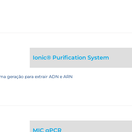
Ionic® Purification System
tima geração para extrair ADN e ARN
MIC qPCR