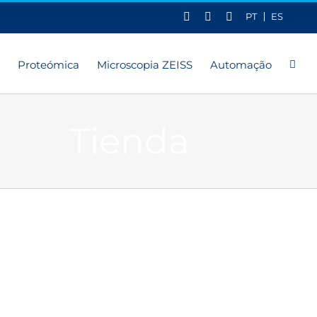
X
LinkedIn
YouTube
PT
ES
Proteómica
Microscopia ZEISS
Automação
Tienda