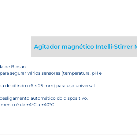
Agitador magnético Intelli-Stirrer
da de Biosan
ra segurar vários sensores (temperatura, pH e
 de cilindro (6 × 25 mm) para uso universal
esligamento automático do dispositivo.
amento é de +4°С a +40°С