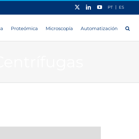
X
LinkedIn
YouTube
PT
ES
ca
Proteómica
Microscopía
Automatización
Centrífugas