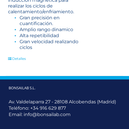
inducción magnética para
realizar los ciclos de
calentamiento/enfriamiento.
Gran precisión en
cuantificación.
Amplio rango dinamico
Alta repetibilidad
Gran velocidad realizando
ciclos
Detalles
BONSAILAB S.L.
Av. Valdelaparra 27 - 28108 Alcobendas (Madrid)
Teléfono:
+34 916 629 877
Email:
info@bonsailab.com