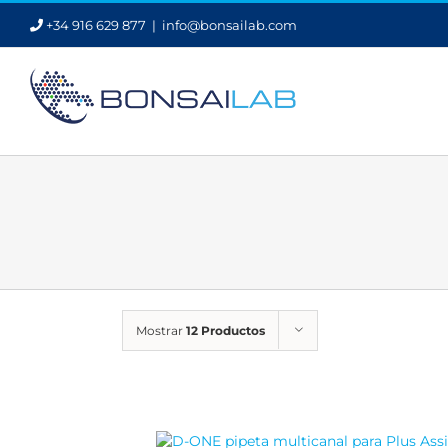
Saltar
+34 916 629 877
|
info@bonsailab.com
al
contenido
Mostrar
12 Productos