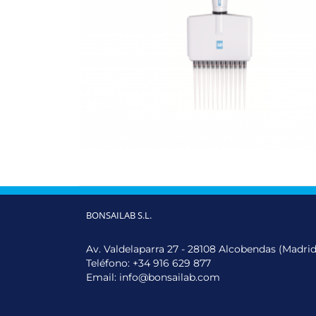
BONSAILAB S.L.
Av. Valdelaparra 27 - 28108 Alcobendas (Madrid
Teléfono:
+34 916 629 877
Email:
info@bonsailab.com