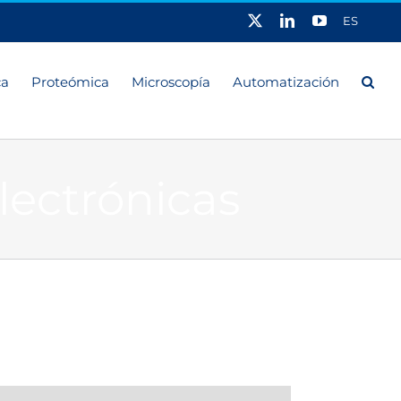
X
LinkedIn
YouTube
ES
ca
Proteómica
Microscopía
Automatización
lectrónicas