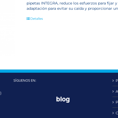
pipetas INTEGRA, reduce los esfuerzos para fijar 
adaptación para evitar su caída y proporcionar un
Detalles
SÍGUENOS EN:
P
A
)
Twitter
LinkedIn
YouTube
P
C