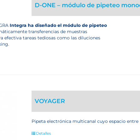
D-ONE – módulo de pipeteo monoca
TEGRA
Integra
ha diseñado el módulo de pipeteo
máticamente transferencias de muestras
a efectiva tareas tediosas como las diluciones
king.
VOYAGER
Pipeta electrónica multicanal cuyo espacio entr
Detalles