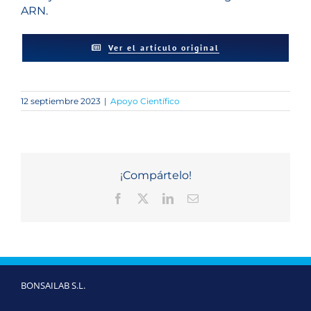
ARN.
Ver el artículo original
12 septiembre 2023
|
Apoyo Científico
¡Compártelo!
Facebook
X
LinkedIn
Correo
electrónico
BONSAILAB S.L.