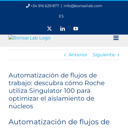
Saltar
+34 916 629 877
|
info@bonsailab.com
al
contenido
ES
X
LinkedIn
YouTube
Anterior
Siguiente
Ver
imagen
Automatización de flujos de
más
trabajo: descubra cómo Roche
grande
utiliza Singulator 100 para
optimizar el aislamiento de
núcleos
Automatización de flujos de