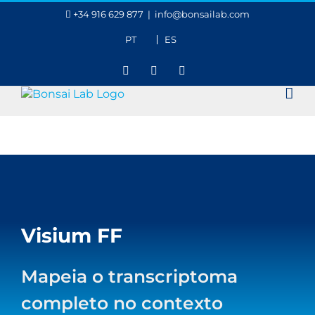
Skip
+34 916 629 877
|
info@bonsailab.com
to
content
PT
ES
X
LinkedIn
YouTube
Visium FF
Mapeia o transcriptoma
completo no contexto