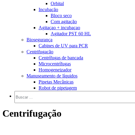
Orbital
Incubação
Bloco seco
Com agitação
Agitaçao + incubaçao
Agitador PST 60 HL
Biosegurança
Cabines de UV para PCR
Centrifugação
Centrífugas de bancada
Microcentrífugas
Homogeneizador
Manuseamento de líquidos
Pipetas Mecânicas
Robot de pipetagem
Centrifugação