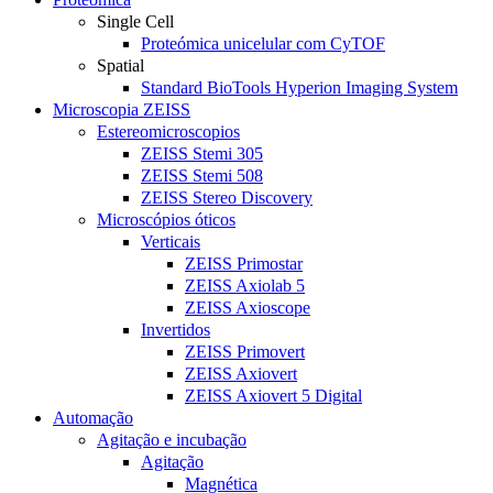
Single Cell
Proteómica unicelular com CyTOF
Spatial
Standard BioTools Hyperion Imaging System
Microscopia ZEISS
Estereomicroscopios
ZEISS Stemi 305
ZEISS Stemi 508
ZEISS Stereo Discovery
Microscópios óticos
Verticais
ZEISS Primostar
ZEISS Axiolab 5
ZEISS Axioscope
Invertidos
ZEISS Primovert
ZEISS Axiovert
ZEISS Axiovert 5 Digital
Automação
Agitação e incubação
Agitação
Magnética