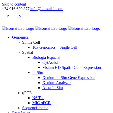
Skip to content
+34 916 629 877
|
info@bonsailab.com
PT
ES
X
LinkedIn
YouTube
Genómica
Single Cell
10x Genomics – Single Cell
Spatial
Biologia Espacial
CytAssist
Visium HD Spatial Gene Expression
In-Situ
Xenium In-Situ Gene Expression
Xenium Analyzer
Atera In Situ
qPCR
N6 Tec
MIC qPCR
Sequenciamento
Proteómica