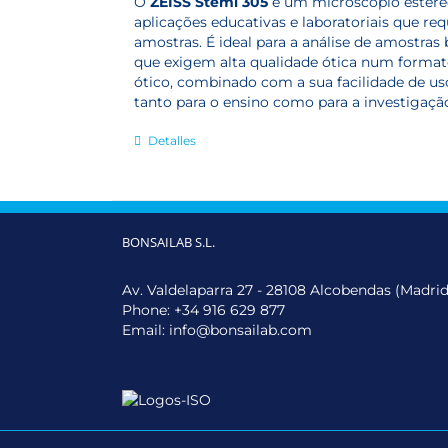
O
ZEISS Stemi 305
é um microscópio estere
aplicações educativas e laboratoriais que r
amostras. É ideal para a análise de amostras
que exigem alta qualidade ótica num formato
ótico, combinado com a sua facilidade de us
tanto para o ensino como para a investigação 
Detalles
BONSAILAB S.L.
Av. Valdelaparra 27 - 28108 Alcobendas (Madrid
Phone:
+34 916 629 877
Email:
info@bonsailab.com