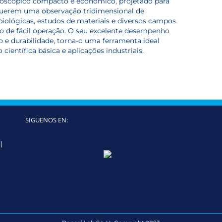
oscópico compacto e económico, projetado para
equerem uma observação tridimensional de
 biológicas, estudos de materiais e diversos campos
 de fácil operação.
O seu excelente desempenho
o e durabilidade, torna-o uma ferramenta ideal
científica básica e aplicações industriais.
SIGUENOS EN:
)
Twitter
LinkedIn
YouTube