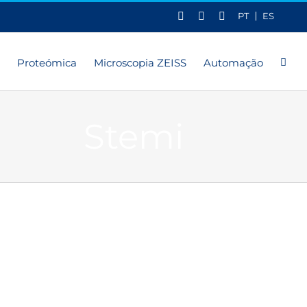
X
LinkedIn
YouTube
PT
ES
Proteómica
Microscopia ZEISS
Automação
Stemi