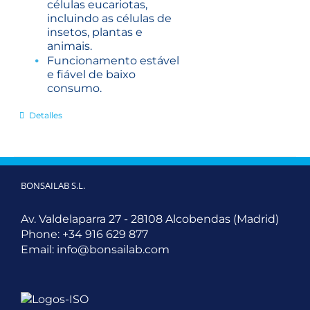
células eucariotas,
incluindo as células de
insetos, plantas e
animais.
Funcionamento estável
e fiável de baixo
consumo.
Detalles
BONSAILAB S.L.
Av. Valdelaparra 27 - 28108 Alcobendas (Madrid)
Phone:
+34 916 629 877
Email:
info@bonsailab.com