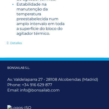
Estabilidade na
manutenção da
temperatura
preestabelecida num
amplo intervalo em toda
a superfície do bloco do
agitador térmico.
Detalles
BONSAILAB S.L.
Av. Valdelaparra 27 - 28108 Alcobendas (Madrid)
Phone:
+34 916 629 877
Email:
info@bonsailab.com