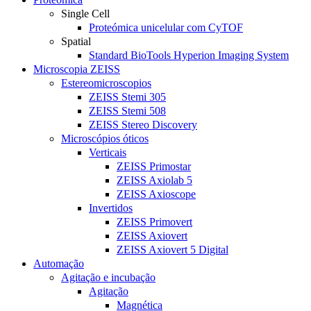
Single Cell
Proteómica unicelular com CyTOF
Spatial
Standard BioTools Hyperion Imaging System
Microscopia ZEISS
Estereomicroscopios
ZEISS Stemi 305
ZEISS Stemi 508
ZEISS Stereo Discovery
Microscópios óticos
Verticais
ZEISS Primostar
ZEISS Axiolab 5
ZEISS Axioscope
Invertidos
ZEISS Primovert
ZEISS Axiovert
ZEISS Axiovert 5 Digital
Automação
Agitação e incubação
Agitação
Magnética