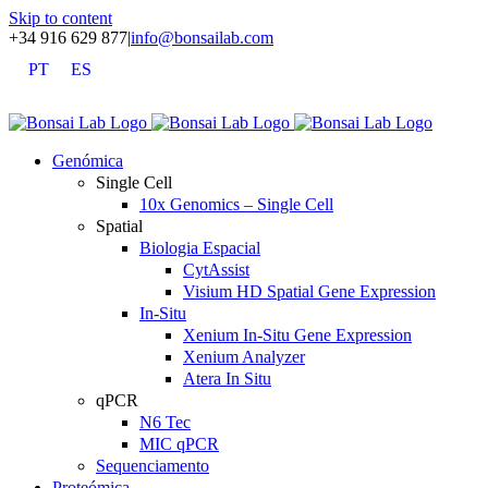
Skip to content
+34 916 629 877
|
info@bonsailab.com
PT
ES
X
LinkedIn
YouTube
Genómica
Single Cell
10x Genomics – Single Cell
Spatial
Biologia Espacial
CytAssist
Visium HD Spatial Gene Expression
In-Situ
Xenium In-Situ Gene Expression
Xenium Analyzer
Atera In Situ
qPCR
N6 Tec
MIC qPCR
Sequenciamento
Proteómica