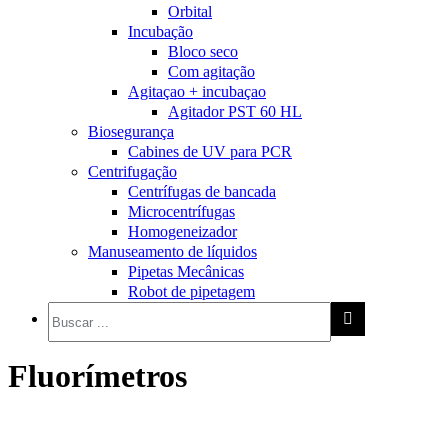
Orbital
Incubação
Bloco seco
Com agitação
Agitaçao + incubaçao
Agitador PST 60 HL
Biosegurança
Cabines de UV para PCR
Centrifugação
Centrífugas de bancada
Microcentrífugas
Homogeneizador
Manuseamento de líquidos
Pipetas Mecânicas
Robot de pipetagem
Fluorímetros