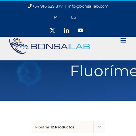
Skip
+34 916 629 877
|
info@bonsailab.com
to
content
PT
ES
X
LinkedIn
YouTube
Fluoríme
Mostrar
12 Productos