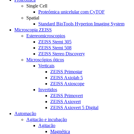
Single Cell
Proteómica unicelular com CyTOF
Spatial
Standard BioTools Hyperion Imaging System
Microscopia ZEISS
Estereomicroscopios
ZEISS Stemi 305
ZEISS Stemi 508
ZEISS Stereo Discovery
Microscópios óticos
Verticais
ZEISS Primostar
ZEISS Axiolab 5
ZEISS Axioscope
Invertidos
ZEISS Primovert
ZEISS Axiovert
ZEISS Axiovert 5 Digital
Automação
Agitação e incubação
Agitação
Magnética