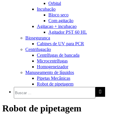
Orbital
Incubação
Bloco seco
Com agitação
Agitaçao + incubaçao
Agitador PST 60 HL
Biosegurança
Cabines de UV para PCR
Centrifugação
Centrífugas de bancada
Microcentrífugas
Homogeneizador
Manuseamento de líquidos
Pipetas Mecânicas
Robot de pipetagem
Robot de pipetagem