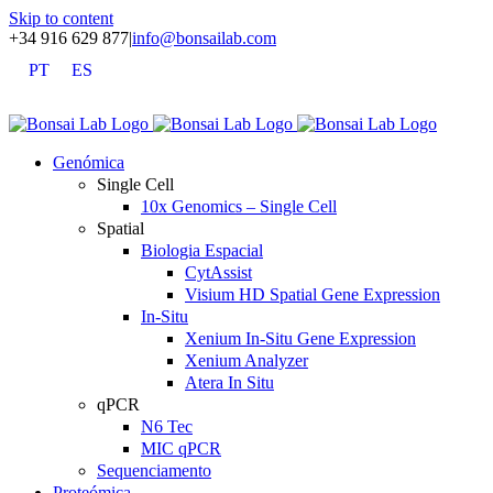
Skip to content
+34 916 629 877
|
info@bonsailab.com
PT
ES
X
LinkedIn
YouTube
Genómica
Single Cell
10x Genomics – Single Cell
Spatial
Biologia Espacial
CytAssist
Visium HD Spatial Gene Expression
In-Situ
Xenium In-Situ Gene Expression
Xenium Analyzer
Atera In Situ
qPCR
N6 Tec
MIC qPCR
Sequenciamento
Proteómica