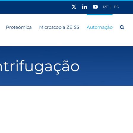
X
LinkedIn
YouTube
PT
ES
Proteómica
Microscopia ZEISS
Automação
trifugação