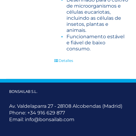
de microorganismos e
células eucariotas,
incluindo as células de
insetos, plantas e
animais.
Funcionamento estável
e fiável de baixo
consumo.
Detalles
BONSAILAB S.L.
Av. Valdelaparra 27 - 28108 Alcobendas (Madrid)
Phone:
+34 916 629 877
Email:
info@bonsailab.com