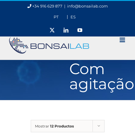
Skip
+34 916 629 877
|
info@bonsailab.com
to
content
PT
ES
X
LinkedIn
YouTube
Com
agitação
Mostrar
12 Productos