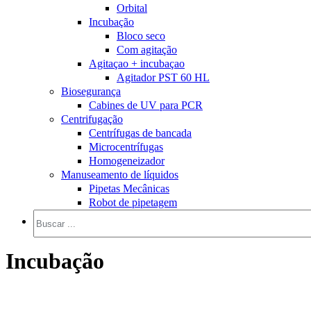
Orbital
Incubação
Bloco seco
Com agitação
Agitaçao + incubaçao
Agitador PST 60 HL
Biosegurança
Cabines de UV para PCR
Centrifugação
Centrífugas de bancada
Microcentrífugas
Homogeneizador
Manuseamento de líquidos
Pipetas Mecânicas
Robot de pipetagem
Incubação