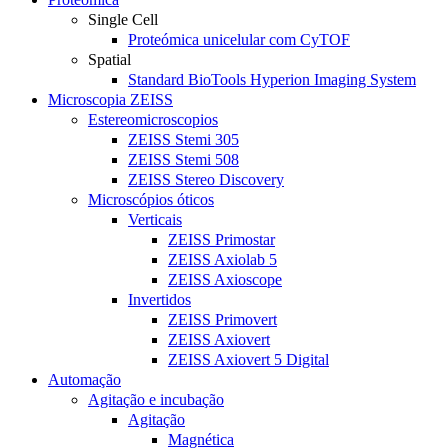
Single Cell
Proteómica unicelular com CyTOF
Spatial
Standard BioTools Hyperion Imaging System
Microscopia ZEISS
Estereomicroscopios
ZEISS Stemi 305
ZEISS Stemi 508
ZEISS Stereo Discovery
Microscópios óticos
Verticais
ZEISS Primostar
ZEISS Axiolab 5
ZEISS Axioscope
Invertidos
ZEISS Primovert
ZEISS Axiovert
ZEISS Axiovert 5 Digital
Automação
Agitação e incubação
Agitação
Magnética