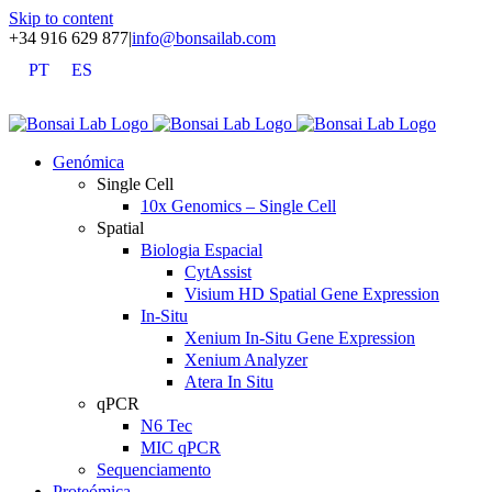
Skip to content
+34 916 629 877
|
info@bonsailab.com
PT
ES
X
LinkedIn
YouTube
Genómica
Single Cell
10x Genomics – Single Cell
Spatial
Biologia Espacial
CytAssist
Visium HD Spatial Gene Expression
In-Situ
Xenium In-Situ Gene Expression
Xenium Analyzer
Atera In Situ
qPCR
N6 Tec
MIC qPCR
Sequenciamento
Proteómica