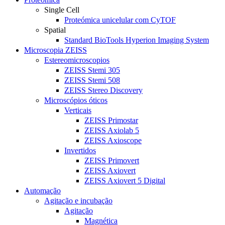
Single Cell
Proteómica unicelular com CyTOF
Spatial
Standard BioTools Hyperion Imaging System
Microscopia ZEISS
Estereomicroscopios
ZEISS Stemi 305
ZEISS Stemi 508
ZEISS Stereo Discovery
Microscópios óticos
Verticais
ZEISS Primostar
ZEISS Axiolab 5
ZEISS Axioscope
Invertidos
ZEISS Primovert
ZEISS Axiovert
ZEISS Axiovert 5 Digital
Automação
Agitação e incubação
Agitação
Magnética