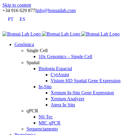
Skip to content
+34 916 629 877
|
info@bonsailab.com
PT
ES
X
LinkedIn
YouTube
Genómica
Single Cell
10x Genomics – Single Cell
Spatial
Biologia Espacial
CytAssist
Visium HD Spatial Gene Expression
In-Situ
Xenium In-Situ Gene Expression
Xenium Analyzer
Atera In Situ
qPCR
N6 Tec
MIC qPCR
Sequenciamento
Proteómica