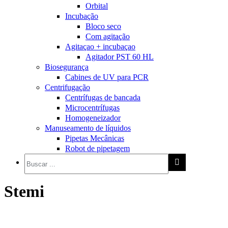
Orbital
Incubação
Bloco seco
Com agitação
Agitaçao + incubaçao
Agitador PST 60 HL
Biosegurança
Cabines de UV para PCR
Centrifugação
Centrífugas de bancada
Microcentrífugas
Homogeneizador
Manuseamento de líquidos
Pipetas Mecânicas
Robot de pipetagem
Stemi