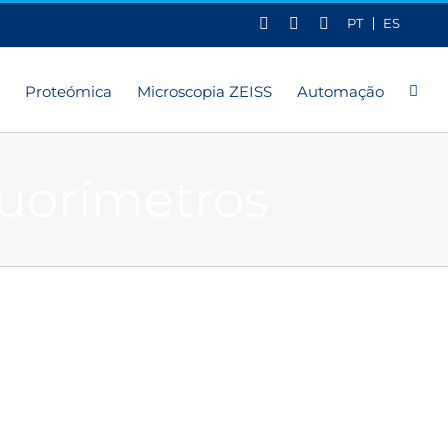
X
LinkedIn
YouTube
PT
ES
Proteómica
Microscopia ZEISS
Automação
luorímetros