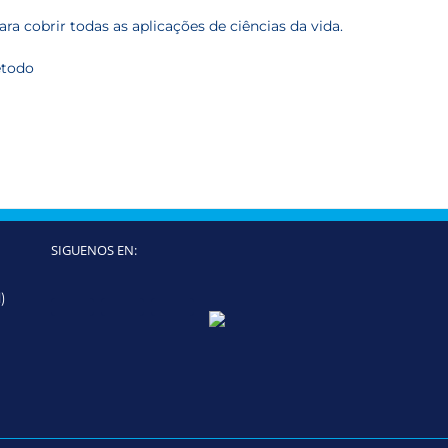
ra cobrir todas as aplicações de ciências da vida.
étodo
SIGUENOS EN:
)
Twitter
LinkedIn
YouTube