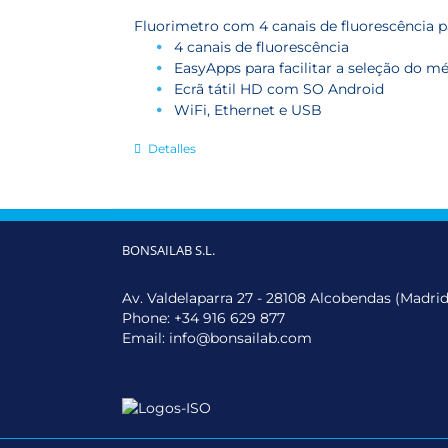
Fluorimetro com 4 canais de fluorescência pa
4 canais de fluorescência
EasyApps para facilitar a seleção do m
Ecrã tátil HD com SO Android
WiFi, Ethernet e USB
Detalles
BONSAILAB S.L.
Av. Valdelaparra 27 - 28108 Alcobendas (Madrid
Phone:
+34 916 629 877
Email:
info@bonsailab.com