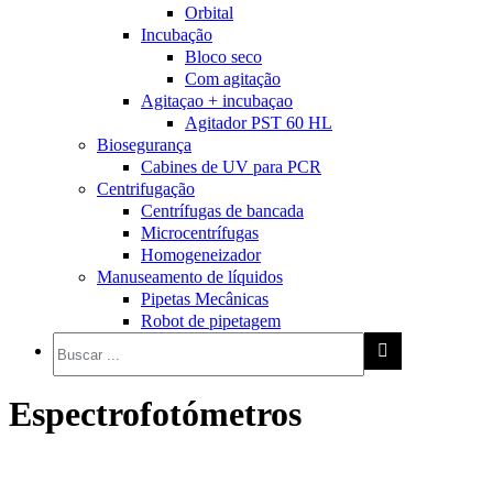
Orbital
Incubação
Bloco seco
Com agitação
Agitaçao + incubaçao
Agitador PST 60 HL
Biosegurança
Cabines de UV para PCR
Centrifugação
Centrífugas de bancada
Microcentrífugas
Homogeneizador
Manuseamento de líquidos
Pipetas Mecânicas
Robot de pipetagem
Espectrofotómetros