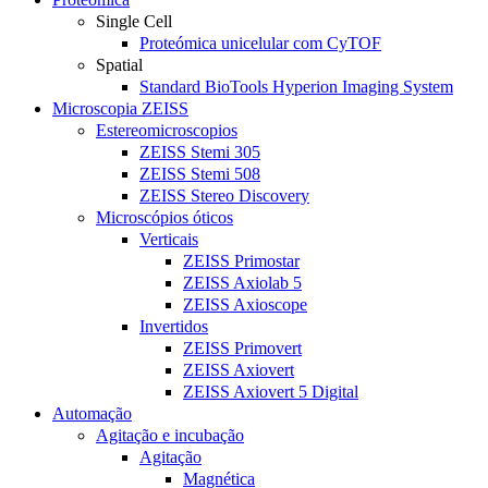
Single Cell
Proteómica unicelular com CyTOF
Spatial
Standard BioTools Hyperion Imaging System
Microscopia ZEISS
Estereomicroscopios
ZEISS Stemi 305
ZEISS Stemi 508
ZEISS Stereo Discovery
Microscópios óticos
Verticais
ZEISS Primostar
ZEISS Axiolab 5
ZEISS Axioscope
Invertidos
ZEISS Primovert
ZEISS Axiovert
ZEISS Axiovert 5 Digital
Automação
Agitação e incubação
Agitação
Magnética