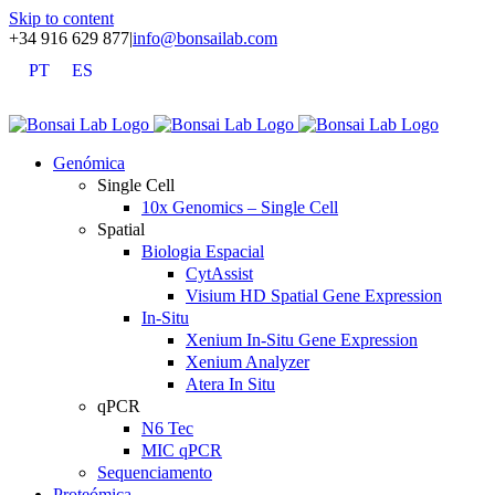
Skip to content
+34 916 629 877
|
info@bonsailab.com
PT
ES
X
LinkedIn
YouTube
Genómica
Single Cell
10x Genomics – Single Cell
Spatial
Biologia Espacial
CytAssist
Visium HD Spatial Gene Expression
In-Situ
Xenium In-Situ Gene Expression
Xenium Analyzer
Atera In Situ
qPCR
N6 Tec
MIC qPCR
Sequenciamento
Proteómica