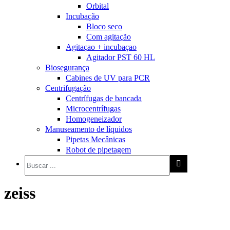
Orbital
Incubação
Bloco seco
Com agitação
Agitaçao + incubaçao
Agitador PST 60 HL
Biosegurança
Cabines de UV para PCR
Centrifugação
Centrífugas de bancada
Microcentrífugas
Homogeneizador
Manuseamento de líquidos
Pipetas Mecânicas
Robot de pipetagem
zeiss