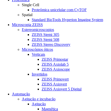
Single Cell
Proteómica unicelular com CyTOF
Spatial
Standard BioTools Hyperion Imaging System
Microscopia ZEISS
Estereomicroscopios
ZEISS Stemi 305
ZEISS Stemi 508
ZEISS Stereo Discovery
Microscópios óticos
Verticais
ZEISS Primostar
ZEISS Axiolab 5
ZEISS Axioscope
Invertidos
ZEISS Primovert
ZEISS Axiovert
ZEISS Axiovert 5 Digital
Automação
Agitação e incubação
Agitação
Magnética