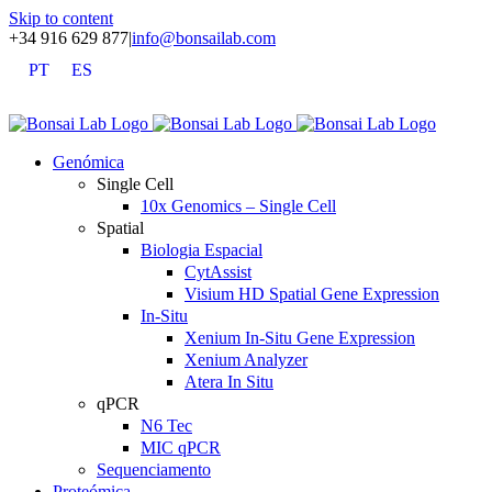
Skip to content
+34 916 629 877
|
info@bonsailab.com
PT
ES
X
LinkedIn
YouTube
Genómica
Single Cell
10x Genomics – Single Cell
Spatial
Biologia Espacial
CytAssist
Visium HD Spatial Gene Expression
In-Situ
Xenium In-Situ Gene Expression
Xenium Analyzer
Atera In Situ
qPCR
N6 Tec
MIC qPCR
Sequenciamento
Proteómica